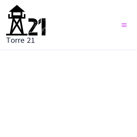
Vai
al
contenuto
Torre 21