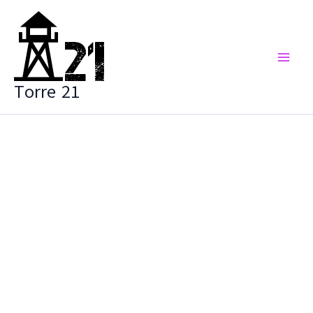
Vai
al
contenuto
Torre 21