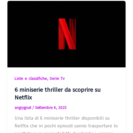
,
Liste e classifiche
Serie Tv
6 miniserie thriller da scoprire su
Netflix
angrygnat
/
Settembre 6, 2025
Una lista di 6 miniserie thriller disponibili su
Netflix che in pochi episodi sanno trasportare lo