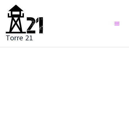
Vai
al
contenuto
Torre 21