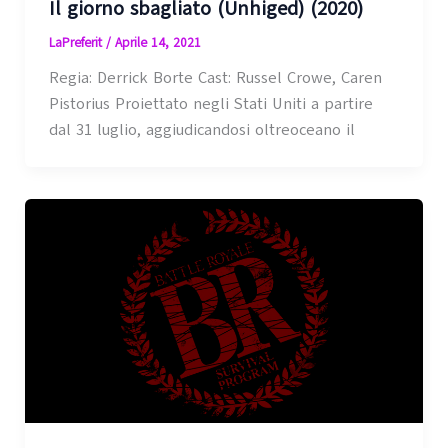
Il giorno sbagliato (Unhiged) (2020)
LaPreferit
/
Aprile 14, 2021
Regia: Derrick Borte Cast: Russel Crowe, Caren
Pistorius Proiettato negli Stati Uniti a partire
dal 31 luglio, aggiudicandosi oltreoceano il