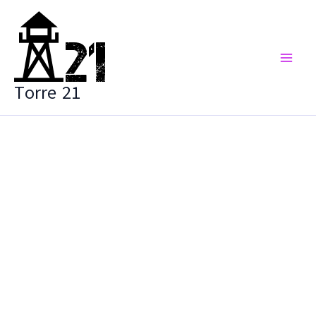
Vai
al
contenuto
Torre 21