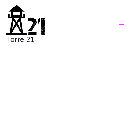
Vai
al
contenuto
Torre 21