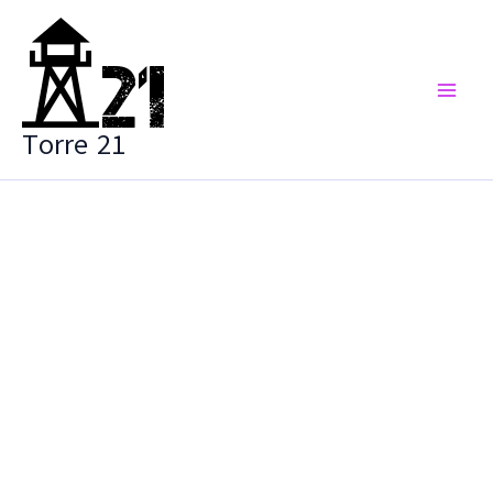
Vai
al
contenuto
Torre 21