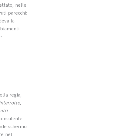
ttato, nelle
vuti parecchi:
deva la
mbiamenti
e
lla regia,
nterrotte,
ntri
 consulente
ande schermo
te nel