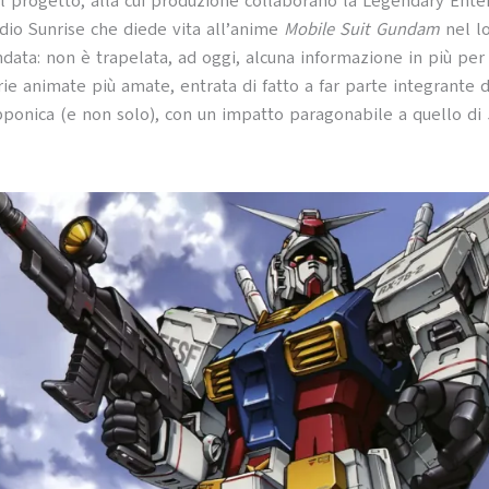
el progetto, alla cui produzione collaborano la Legendary Ent
udio Sunrise che diede vita all’anime
Mobile Suit Gundam
nel l
data: non è trapelata, ad oggi, alcuna informazione in più per i
rie animate più amate, entrata di fatto a far parte integrante d
ponica (e non solo), con un impatto paragonabile a quello di