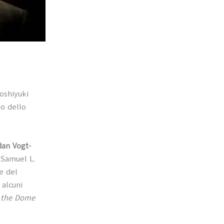
Yoshiyuki
vo dello
dan Vogt-
 Samuel L.
e del
 alcuni
 the Dome