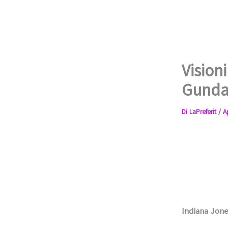
Vision
Gund
Di
LaPreferit
/
A
Indiana Jon