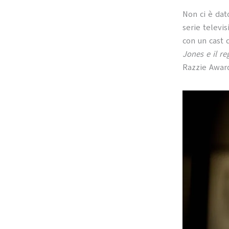
Non ci è dat
serie televi
con un cast 
Jones e il re
Razzie Award