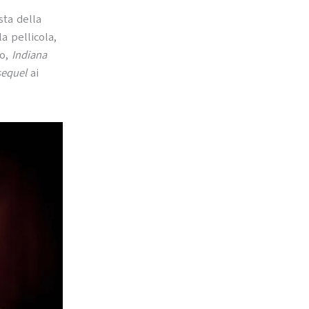
sta della
a pellicola,
io,
Indiana
sequel
ai