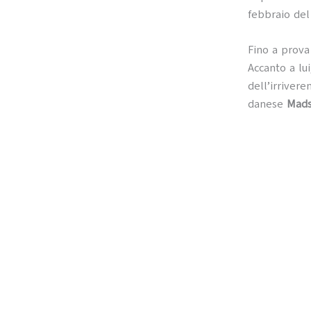
febbraio del
Fino a prova
Accanto a lu
dell’irrivere
danese
Mads