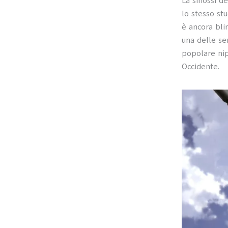
La sinossi d
lo stesso st
è ancora blin
una delle se
popolare nip
Occidente.