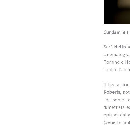
Gundam
: il 
Sarà
Netlix
a
cinematogra
Tomino e Haj
studio d’ani
Il live-actio
Roberts
, no
Jackson e Jo
fumettista e
episodi dall
(serie tv fa