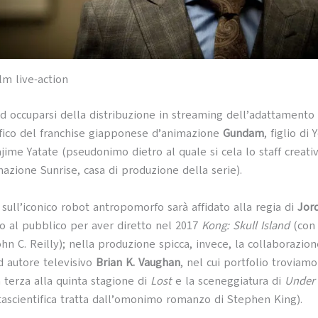
film live-action
d occuparsi della distribuzione in streaming dell’adattamento
fico del franchise giapponese d’animazione
Gundam
, figlio di 
ime Yatate (pseudonimo dietro al quale si cela lo staff creati
mazione Sunrise, casa di produzione della serie).
n sull’iconico robot antropomorfo sarà affidato alla regia di
Jor
to al pubblico per aver diretto nel 2017
Kong: Skull Island
(con
hn C. Reilly); nella produzione spicca, invece, la collaborazion
d autore televisivo
Brian K. Vaughan
, nel cui portfolio troviamo
a terza alla quinta stagione di
Lost
e la sceneggiatura di
Under
ntascientifica tratta dall’omonimo romanzo di Stephen King).