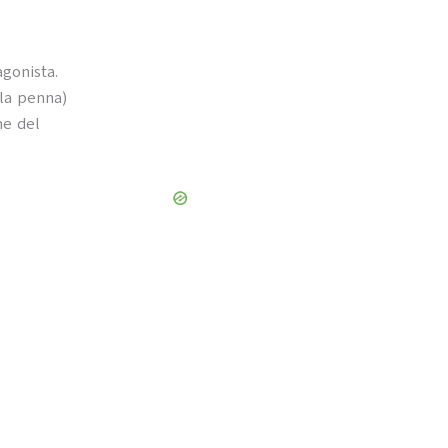
agonista.
 la penna)
ne del