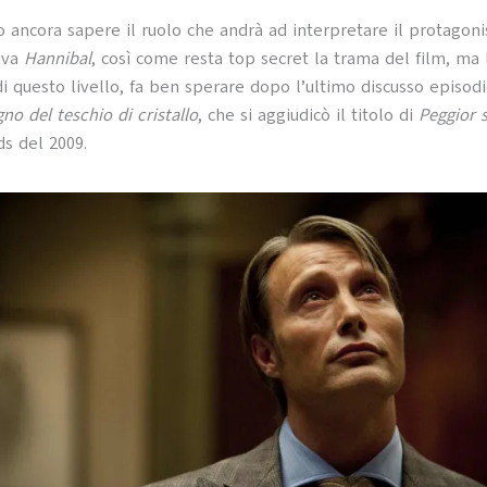
o ancora sapere il ruolo che andrà ad interpretare il protagoni
siva
Hannibal
, così come resta top secret la trama del film, ma l
di questo livello, fa ben sperare dopo l’ultimo discusso episod
gno del teschio di cristallo
, che si aggiudicò il titolo di
Peggior 
s del 2009.