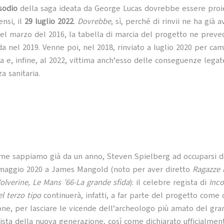
sodio
della saga ideata da George Lucas dovrebbe essere proie
ensi, il
29 luglio 2022
.
Dovrebbe
, sì, perché di rinvii ne ha già a
el marzo del 2016, la tabella di marcia del progetto ne preve
a nel 2019. Venne poi, nel 2018, rinviato a luglio 2020 per ca
ra e, infine, al 2022, vittima anch’esso delle conseguenze legat
a sanitaria.
me sappiamo già da un anno, Steven Spielberg ad occuparsi de
 maggio 2020 a James Mangold (noto per aver diretto
Ragazze i
lverine, Le Mans ’66-La grande sfida
): il celebre regista di
Inco
el terzo tipo
continuerà, infatti, a far parte del progetto come
one, per lasciare le vicende dell’archeologo più amato del gr
vista della nuova generazione, così come dichiarato ufficialmen