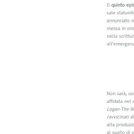
Il
quinto epi
sale statunit
annunciato n
messa in ond
nella scrittu
all’emergenz
Non sarà, co
affidata nel
Logan-The Wo
ravvicinati d
alla produzi
al punto di 