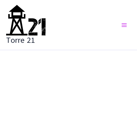
Vai
al
contenuto
Torre 21