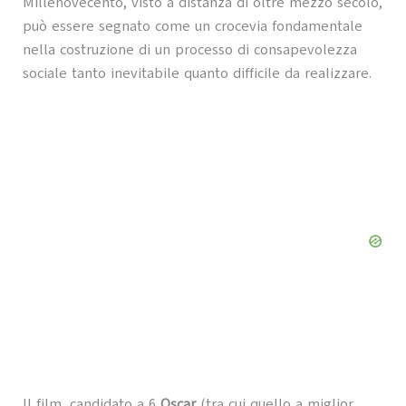
Millenovecento, visto a distanza di oltre mezzo secolo,
può essere segnato come un crocevia fondamentale
nella costruzione di un processo di consapevolezza
sociale tanto inevitabile quanto difficile da realizzare.
Il film, candidato a 6
Oscar
(tra cui quello a miglior