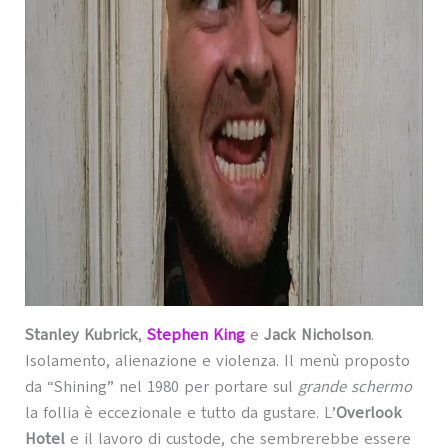
Stanley Kubrick
,
Stephen King
e
Jack Nicholson
.
Isolamento, alienazione e violenza. Il menù proposto
da “Shining” nel 1980 per portare sul
grande schermo
la follia è eccezionale e tutto da gustare. L’
Overlook
Hotel
e il lavoro di custode, che sembrerebbe essere