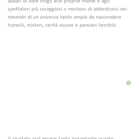
audaci di dare sfogo alle proprie manie e agli
spettatori più coraggiosi o morbosi di addentrarsi nei
meandri di un universo tanto ampio da nascondere
tranelli, misteri, verità oscure e pensieri terribili.
Il risultato può essere tanto inquietante quanto