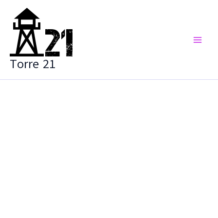
Vai
al
contenuto
Torre 21