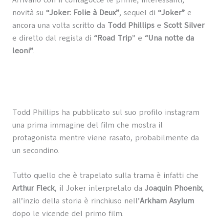
Arrivano con il contagocce le prime, interessanti,
novità su
“Joker: Folie à Deux”
, sequel di
“Joker”
e
ancora una volta scritto da
Todd Phillips
e
Scott Silver
e diretto dal regista di
“Road Trip
” e
“Una notte da
leoni”
.
Todd Phillips ha pubblicato sul suo profilo instagram
una prima immagine del film che mostra il
protagonista mentre viene rasato, probabilmente da
un secondino.
Tutto quello che è trapelato sulla trama è infatti che
Arthur Fleck
, il Joker interpretato da
Joaquin Phoenix
,
all’inzio della storia è rinchiuso nell’
Arkham Asylum
dopo le vicende del primo film.