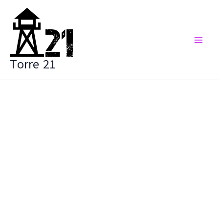
Vai
al
contenuto
Torre 21