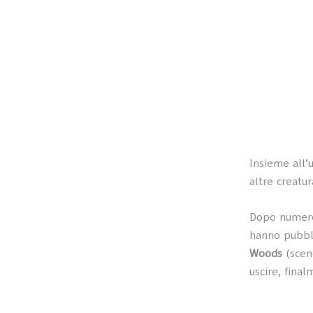
Insieme all’u
altre creatur
Dopo numeros
hanno pubbli
Woods
(scene
uscire, final