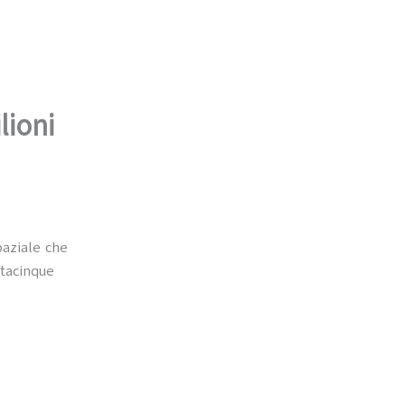
lioni
paziale che
ntacinque