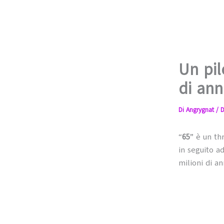
Un pil
di anni
Di
Angrygnat
/
D
“
65
” è un th
in seguito a
milioni di ann