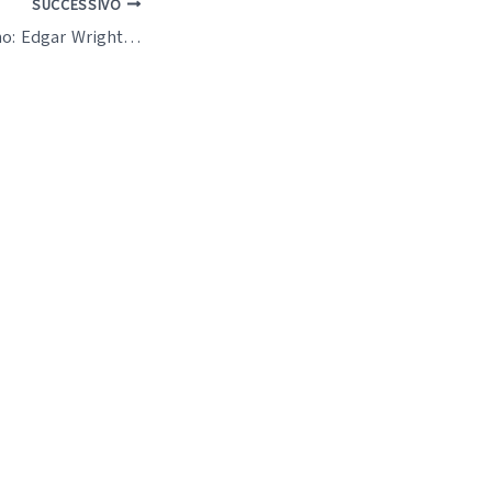
SUCCESSIVO
Ultima notte a Soho: Edgar Wright, l’horror e la ricerca della perfezione stilistica