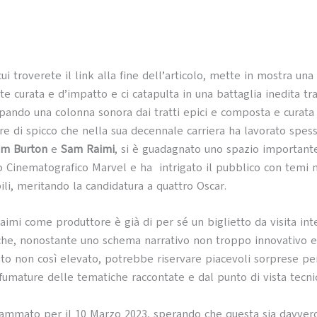
i cui troverete il link alla fine dell’articolo, mette in mostra una
 curata e d’impatto e ci catapulta in una battaglia inedita tr
cipando una colonna sonora dai tratti epici e composta e curat
ore di spicco che nella sua decennale carriera ha lavorato spess
im Burton
e
Sam Raimi
, si è guadagnato uno spazio important
o Cinematografico Marvel e ha intrigato il pubblico con temi m
ili, meritando la candidatura a quattro Oscar.
Raimi come produttore è già di per sé un biglietto da visita in
che, nonostante uno schema narrativo non troppo innovativo 
o non così elevato, potrebbe riservare piacevoli sorprese pe
sfumature delle tematiche raccontate e dal punto di vista tecni
ammato per il 10 Marzo 2023, sperando che questa sia davvero