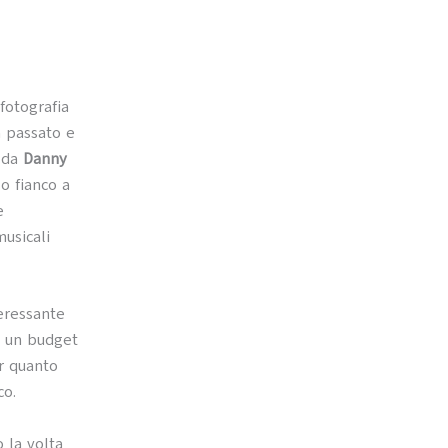
 fotografia
a passato e
a da
Danny
o fianco a
e
usicali
teressante
e un budget
r quanto
co.
 la volta