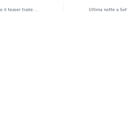
Mickey17: rilasciato il teaser trailer del nuovo film sci-fi di Bong Joon-ho