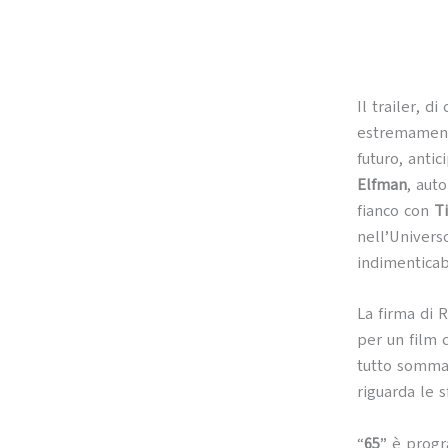
Il trailer, d
estremamente
futuro, anti
Elfman
, aut
fianco con
T
nell’Univers
indimenticab
La firma di 
per un film 
tutto sommat
riguarda le 
“
65
” è progr