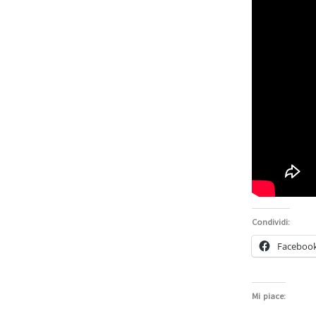
Condividi:
Faceboo
Mi piace: