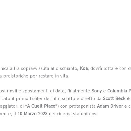
nica altra sopravvissuta allo schianto,
Koa
, dovrà lottare con d
a preistoriche per restare in vita.
i rinvii e spostamenti di date, finalmente
Sony
e
Columbia P
cato il primo trailer del film scritto e diretto da
Scott Beck e
ggiatori di “
A Queit Place
”) con protagonista
Adam Driver
e c
mente, il
10 Marzo 2023
nei cinema statunitensi.