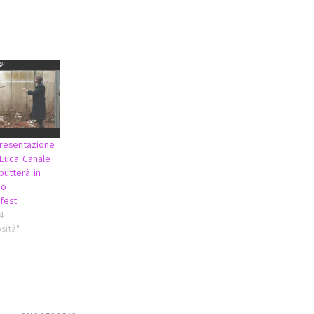
presentazione
 Luca Canale
butterà in
no
fest
4
sità"