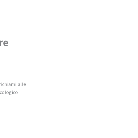
re
richiami alle
icologico