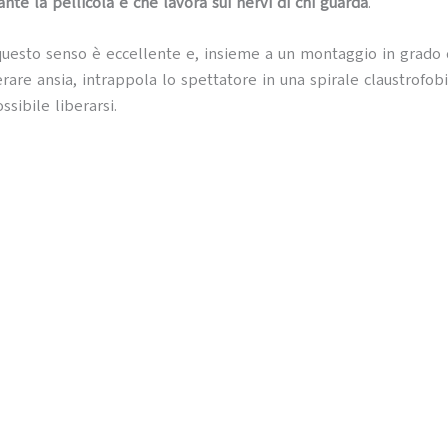
nte la pellicola e che lavora sui nervi di chi guarda
.
 questo senso è eccellente e, insieme a un montaggio in grado d
rare ansia, intrappola lo spettatore in una spirale claustrofobi
sibile liberarsi.