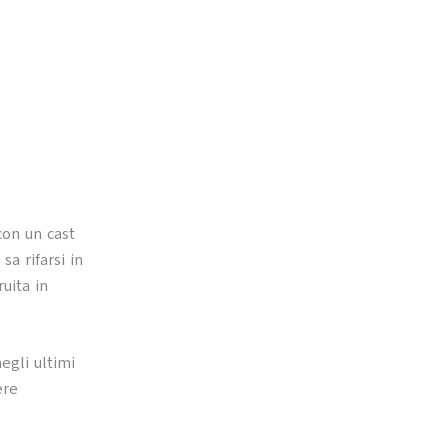
con un cast
sa rifarsi in
uita in
egli ultimi
ere