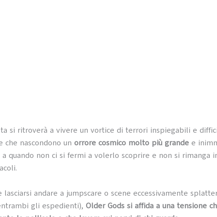
ta si ritroverà a vivere un vortice di terrori inspiegabili e diffic
e che nascondono un
orrore cosmico molto più grande
e inimm
o a quando non ci si fermi a volerlo scoprire e non si rimanga i
acoli.
e lasciarsi andare a jumpscare o scene eccessivamente splatte
ntrambi gli espedienti),
Older Gods si affida a una tensione c