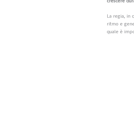
crescere dura
La regia, in
ritmo e gene
quale è impos