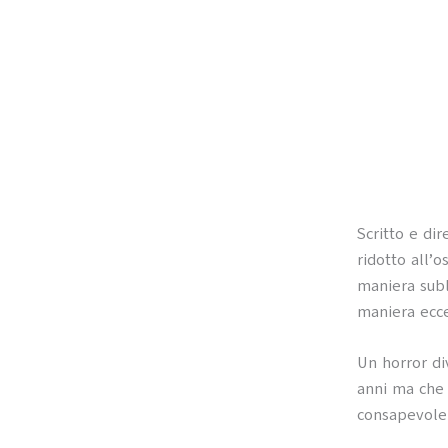
Scritto e di
ridotto all’o
maniera subl
maniera ecce
Un horror div
anni ma che 
consapevole 