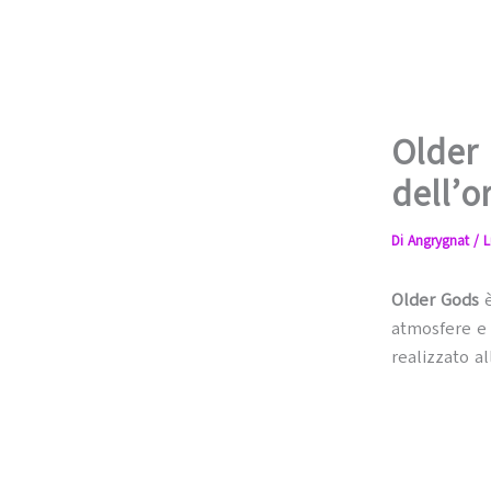
Older 
dell’o
Di
Angrygnat
/
L
Older Gods
è
atmosfere e a
realizzato al