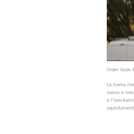
Older Gods è
La trama che
nuovo o inasp
e l’inevitabi
squisitamente