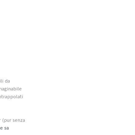
ili da
aginabile
ntrappolati
r (pur senza
he sa