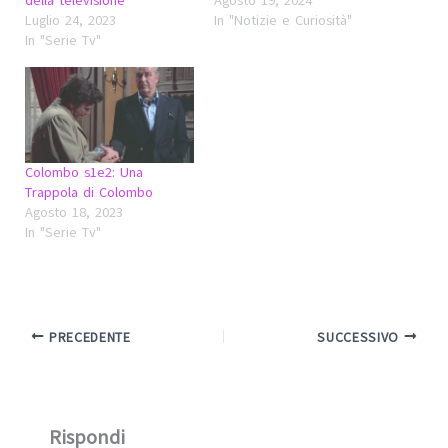
della televisione
Agosto 19, 2024
Luglio 24, 2023
In "Notizie e Curiosità"
In "Serie Tv"
Colombo s1e2: Una
Trappola di Colombo
Agosto 18, 2023
In "Serie Tv"
PRECEDENTE
SUCCESSIVO
Rispondi