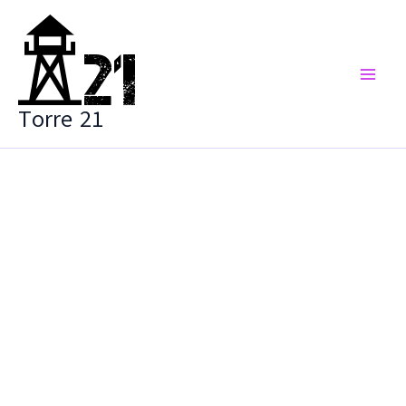
Vai
al
contenuto
Torre 21