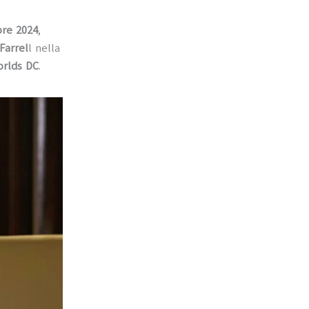
re 2024
,
Farrel
l nella
orlds DC
.