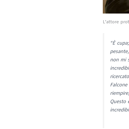
L’attore pro
“È cupa;
pesante,
non mi si
incredib
ricercat
Falcone 
riempire
Questo è
incredibi