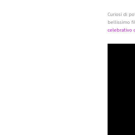
Curiosi di po
bellissimo f
celebrativo 