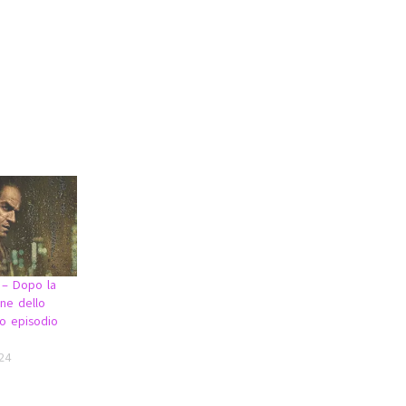
 – Dopo la
one dello
mo episodio
24