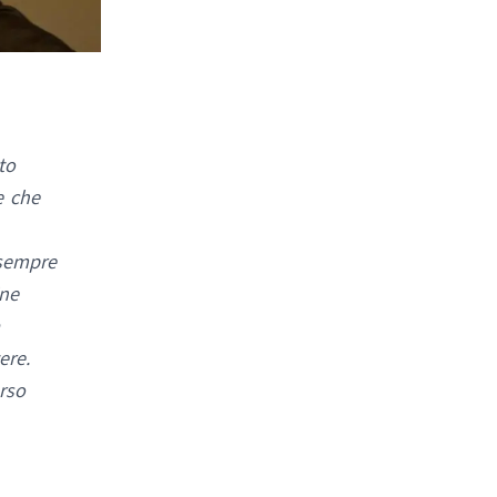
to
e che
 sempre
ine
ere.
rso