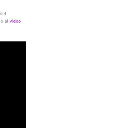
 del
 e al
video