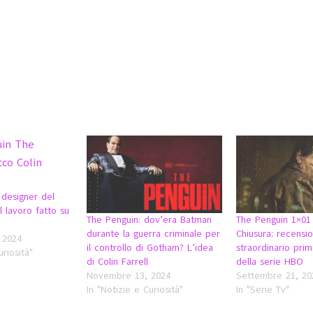
 designer del
l lavoro fatto su
The Penguin: dov’era Batman
The Penguin 1×01
durante la guerra criminale per
Chiusura: recensi
 2024
il controllo di Gotham? L’idea
straordinario pri
uriosità"
di Colin Farrell
della serie HBO
Novembre 13, 2024
Settembre 21, 20
In "Notizie e Curiosità"
In "Serie Tv"