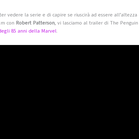
ter vedere la serie e di capire se riuscirà ad essere all’altezza
ilm con
Robert Patterson
, vi lasciamo al trailer di The Penguin
degli 85 anni della Marvel
.