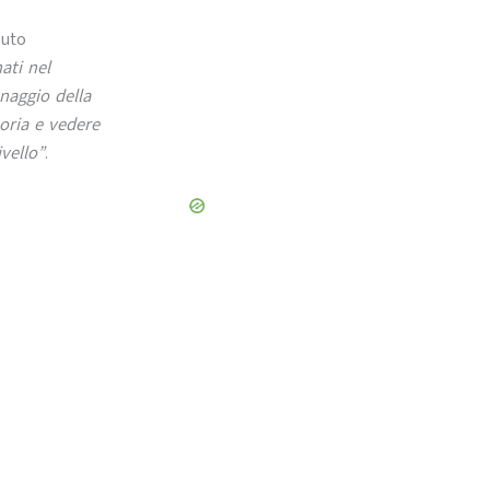
luto
ati nel
naggio della
oria e vedere
vello”
.