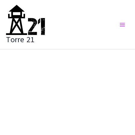
Vai
al
contenuto
Torre 21