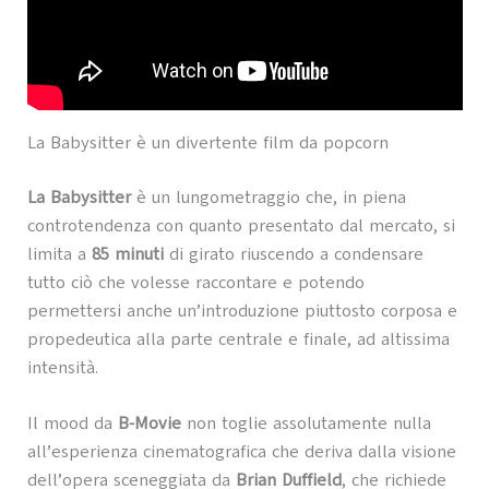
La Babysitter è un divertente film da popcorn
La Babysitter
è un lungometraggio che, in piena
controtendenza con quanto presentato dal mercato, si
limita a
85 minuti
di girato riuscendo a condensare
tutto ciò che volesse raccontare e potendo
permettersi anche un’introduzione piuttosto corposa e
propedeutica alla parte centrale e finale, ad altissima
intensità.
Il mood da
B-Movie
non toglie assolutamente nulla
all’esperienza cinematografica che deriva dalla visione
dell’opera sceneggiata da
Brian Duffield
, che richiede