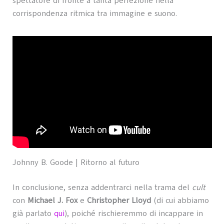
spettatore di fronte a tanta perfezione nella
corrispondenza ritmica tra immagine e suono.
Johnny B. Goode | Ritorno al futuro
In conclusione, senza addentrarci nella trama del
cult
con
Michael J. Fox
e
Christopher Lloyd
(di cui abbiamo
già parlato
qui
), poiché rischieremmo di incappare in