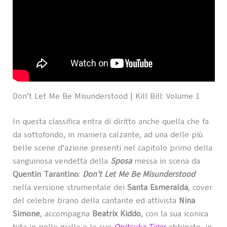
Don’t Let Me Be Misunderstood | Kill Bill: Volume 1
In questa classifica entra di diritto anche quella che fa
da sottofondo, in maniera calzante, ad una delle più
belle scene d’azione presenti nel capitolo primo della
sanguinosa vendetta della
Sposa
messa in scena da
Quentin Tarantino
:
Don’t Let Me Be Misunderstood
nella versione strumentale dei
Santa Esmeralda
, cover
del celebre brano della cantante ed attivista
Nina
Simone
, accompagna
Beatrix Kiddo
, con la sua iconica