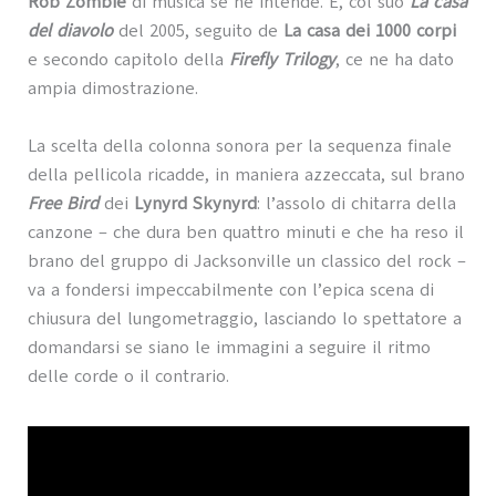
Rob Zombie
di musica se ne intende. E, col suo
La casa
del diavolo
del 2005, seguito de
La casa dei 1000 corpi
e secondo capitolo della
Firefly Trilogy
, ce ne ha dato
ampia dimostrazione.
La scelta della colonna sonora per la sequenza finale
della pellicola ricadde, in maniera azzeccata, sul brano
Free Bird
dei
Lynyrd Skynyrd
: l’assolo di chitarra della
canzone – che dura ben quattro minuti e che ha reso il
brano del gruppo di Jacksonville un classico del rock –
va a fondersi impeccabilmente con l’epica scena di
chiusura del lungometraggio, lasciando lo spettatore a
domandarsi se siano le immagini a seguire il ritmo
delle corde o il contrario.