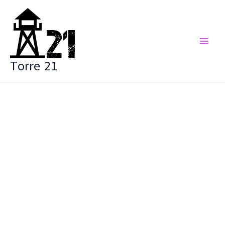
Vai
al
contenuto
Torre 21