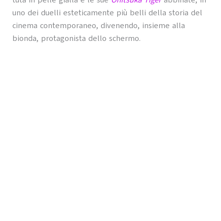
tuta in pelle gialla e le sue
Onitsuka Tiger
abbinate, in
uno dei duelli esteticamente più belli della storia del
cinema contemporaneo, divenendo, insieme alla
bionda, protagonista dello schermo.