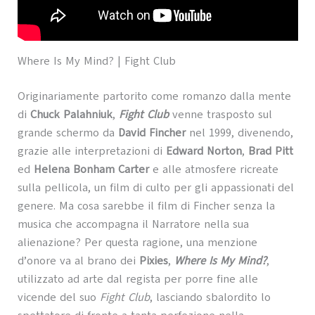
Where Is My Mind? | Fight Club
Originariamente partorito come romanzo dalla mente
di
Chuck Palahniuk
,
Fight Club
venne trasposto sul
grande schermo da
David Fincher
nel 1999, divenendo,
grazie alle interpretazioni di
Edward Norton
,
Brad Pitt
ed
Helena Bonham Carter
e alle atmosfere ricreate
sulla pellicola, un film di culto per gli appassionati del
genere. Ma cosa sarebbe il film di Fincher senza la
musica che accompagna il Narratore nella sua
alienazione? Per questa ragione, una menzione
d’onore va al brano dei
Pixies
,
Where Is My Mind?
,
utilizzato ad arte dal regista per porre fine alle
vicende del suo
Fight Club
, lasciando sbalordito lo