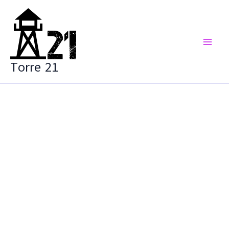
Vai
al
contenuto
Torre 21