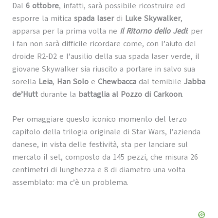
Dal
6 ottobre
, infatti, sarà possibile ricostruire ed
esporre la mitica
spada laser
di
Luke Skywalker
,
apparsa per la prima volta ne
Il Ritorno dello Jedi
: per
i fan non sarà difficile ricordare come, con l’aiuto del
droide R2-D2 e l’ausilio della sua spada laser verde, il
giovane Skywalker sia riuscito a portare in salvo sua
sorella
Leia
,
Han Solo
e
Chewbacca
dal temibile
Jabba
de’Hutt
durante la
battaglia al Pozzo di Carkoon
.
Per omaggiare questo iconico momento del terzo
capitolo della trilogia originale di Star Wars, l’azienda
danese, in vista delle festività, sta per lanciare sul
mercato il set, composto da 145 pezzi, che misura 26
centimetri di lunghezza e 8 di diametro una volta
assemblato: ma c’è un problema.