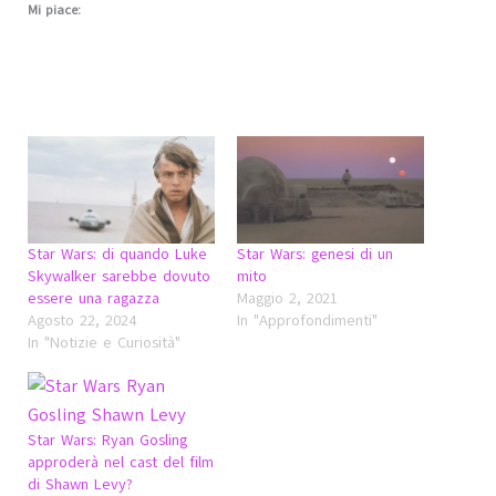
Mi piace:
Star Wars: di quando Luke
Star Wars: genesi di un
Skywalker sarebbe dovuto
mito
essere una ragazza
Maggio 2, 2021
Agosto 22, 2024
In "Approfondimenti"
In "Notizie e Curiosità"
Star Wars: Ryan Gosling
approderà nel cast del film
di Shawn Levy?