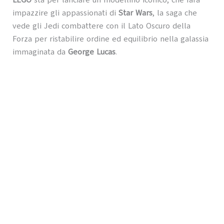
LEGO
sta per lanciare un modellino iconico, che farà
impazzire gli appassionati di
Star Wars
, la saga che
vede gli Jedi combattere con il Lato Oscuro della
Forza per ristabilire ordine ed equilibrio nella galassia
immaginata da
George Lucas
.