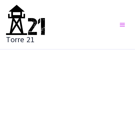
Vai
al
contenuto
Torre 21