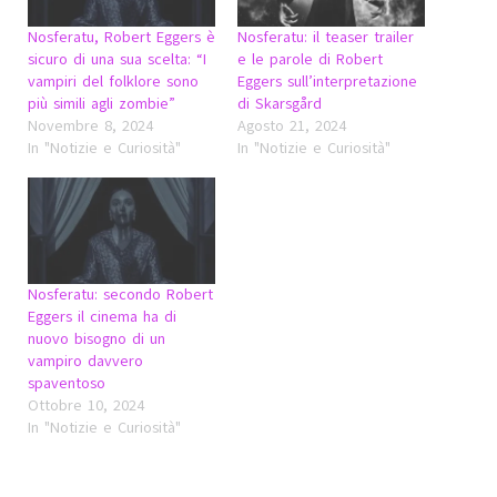
Nosferatu, Robert Eggers è
Nosferatu: il teaser trailer
sicuro di una sua scelta: “I
e le parole di Robert
vampiri del folklore sono
Eggers sull’interpretazione
più simili agli zombie”
di Skarsgård
Novembre 8, 2024
Agosto 21, 2024
In "Notizie e Curiosità"
In "Notizie e Curiosità"
Nosferatu: secondo Robert
Eggers il cinema ha di
nuovo bisogno di un
vampiro davvero
spaventoso
Ottobre 10, 2024
In "Notizie e Curiosità"