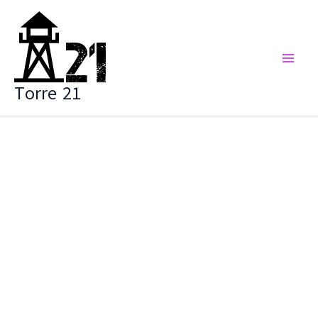
Vai
al
contenuto
Torre 21