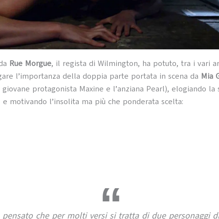
da
Rue Morgue
, il regista di Wilmington, ha potuto, tra i vari 
egare l’importanza della doppia parte portata in scena da
Mia 
a giovane protagonista Maxine e l’anziana Pearl), elogiando la 
e motivando l’insolita ma più che ponderata scelta:
 pensato che per molti versi si tratta di due personaggi di