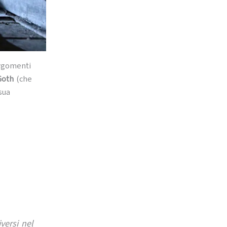
argomenti
Goth
(che
sua
versi nel