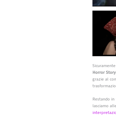
Sicuramente 
Horror Story
grazie al con
trasformazio
Restando in
lasciamo all
interpretazi