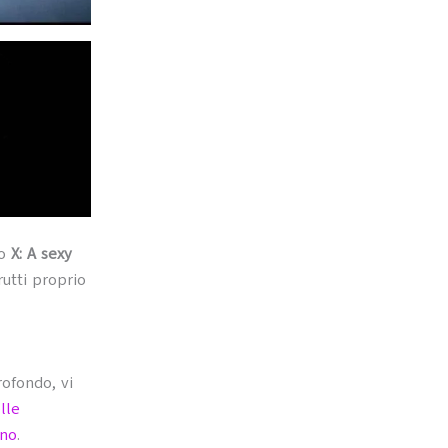
uo
X: A sexy
rutti proprio
rofondo, vi
lle
rno
.