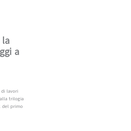
 la
ggi a
di lavori
lla trilogia
l del primo