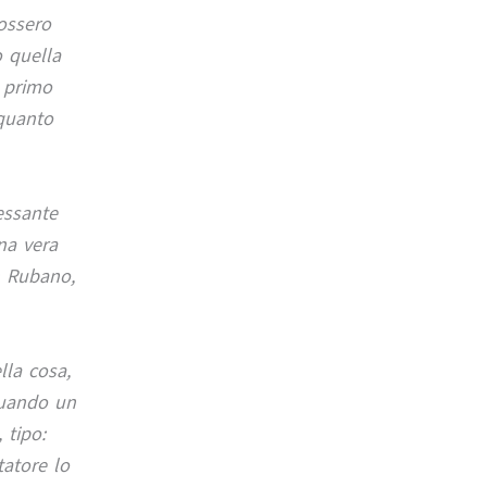
ossero
o quella
l primo
 quanto
essante
una vera
h Rubano,
lla cosa,
 quando un
 tipo:
tatore lo