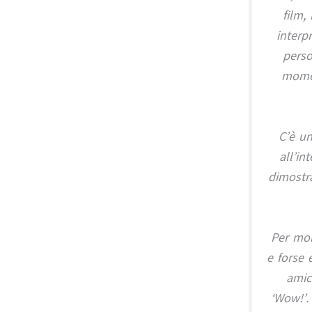
film,
interp
perso
momen
C’è un
all’in
dimostr
Per mol
e forse 
amic
‘Wow!’.