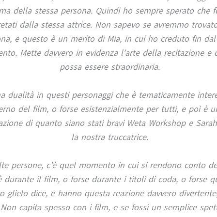
 ma della stessa persona. Quindi ho sempre sperato che f
retati dalla stessa attrice. Non sapevo se avremmo trovat
na, e questo è un merito di Mia, in cui ho creduto fin da
to. Mette davvero in evidenza l’arte della recitazione e
possa essere straordinaria.
a dualità in questi personaggi che è tematicamente inter
terno del film, o forse esistenzialmente per tutti, e poi è 
azione di quanto siano stati bravi Weta Workshop e Sara
la nostra truccatrice.
te persone, c’è quel momento in cui si rendono conto de
è durante il film, o forse durante i titoli di coda, o forse
o glielo dice, e hanno questa reazione davvero divertente,
 Non capita spesso con i film, e se fossi un semplice spet