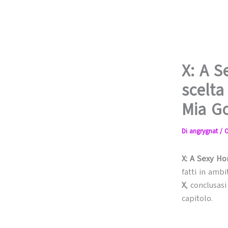
X: A S
scelta
Mia G
Di
angrygnat
/
O
X: A Sexy Ho
fatti in ambi
X
, conclusasi
capitolo.