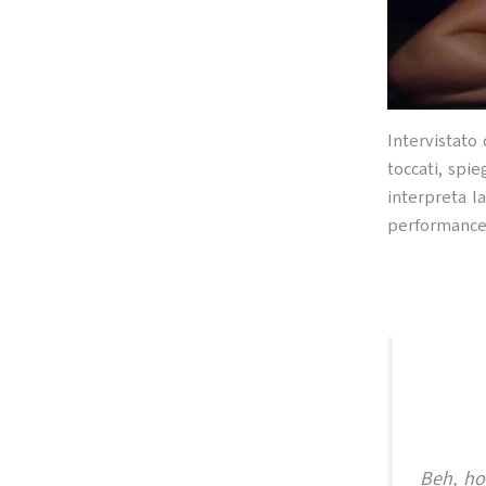
Intervistato 
toccati, spi
interpreta l
performance 
Beh, ho