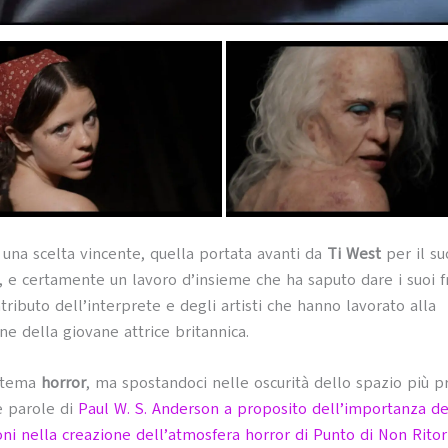
una scelta vincente, quella portata avanti da
Ti West
per il s
, e certamente un lavoro d’insieme che ha saputo dare i suoi f
tributo dell’interprete e degli artisti che hanno lavorato alla
ne della giovane attrice britannica.
 tema
horror
, ma spostandoci nelle oscurità dello spazio più p
e parole di
Paul W. S. Anderson a proposito dell’importanza de
oni nella creazione dell’atmosfera horror di Punto di Non Rito