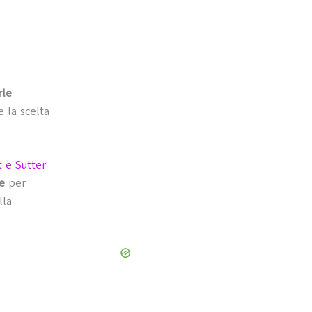
rle
 la scelta
 e Sutter
e
per
lla