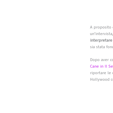
A proposito 
un’intervist
interpretare
sia stata fo
Dopo aver co
Cane in Il S
riportare le
Hollywood c