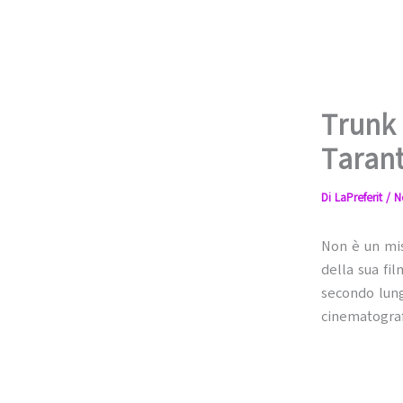
Trunk 
Tarant
Di
LaPreferit
/
N
Non è un mis
della sua fi
secondo lung
cinematogra