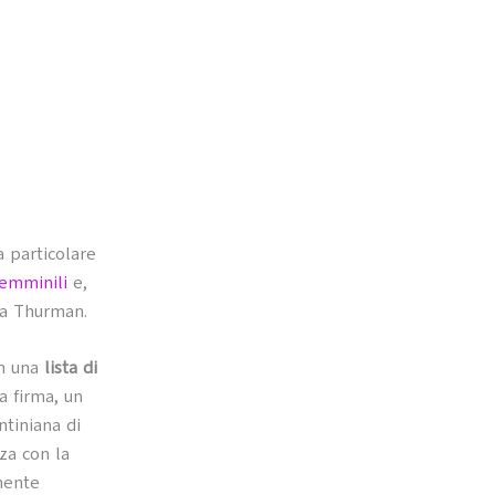
a particolare
femminili
e,
Uma Thurman.
on una
lista di
a firma, un
ntiniana di
za con la
amente