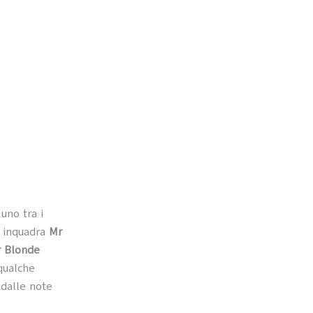
 uno tra i
a inquadra
Mr
 Blonde
qualche
dalle note