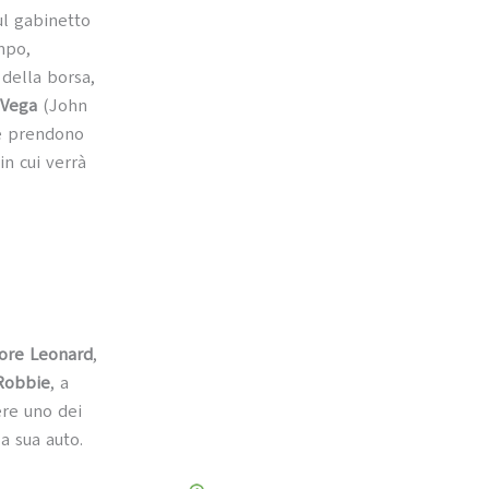
ul gabinetto
mpo,
della borsa,
 Vega
(John
e prendono
in cui verrà
ore Leonard
,
Robbie
, a
ere uno dei
a sua auto.