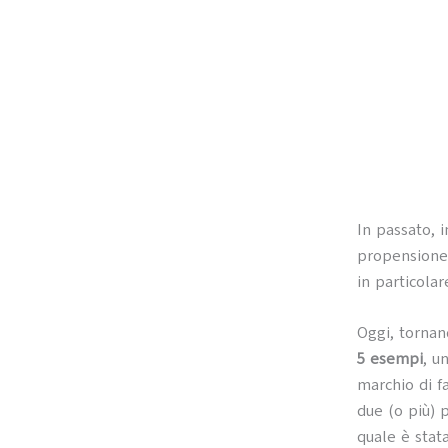
In passato, 
propensione 
in particola
Oggi, tornan
5 esempi
, u
marchio di f
due (o più) 
quale è stata