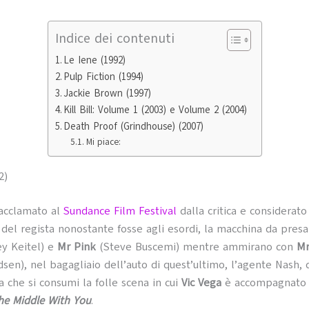
Indice dei contenuti
Le Iene (1992)
Pulp Fiction (1994)
Jackie Brown (1997)
Kill Bill: Volume 1 (2003) e Volume 2 (2004)
Death Proof (Grindhouse) (2007)
Mi piace:
2)
 acclamato al
Sundance Film Festival
dalla critica e considerato
m del regista nonostante fosse agli esordi, la macchina da pres
y Keitel) e
Mr Pink
(Steve Buscemi) mentre ammirano con
Mr
sen), nel bagagliaio dell’auto di quest’ultimo, l’agente Nash, 
 che si consumi la folle scena in cui
Vic Vega
è accompagnato 
the Middle With You
.