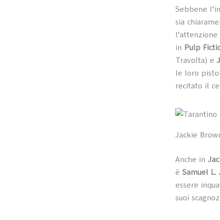
Sebbene l’in
sia chiarame
l’attenzione
in
Pulp Ficti
Travolta) e
le loro pist
recitato il 
Jackie Brown
Anche in
Jac
è
Samuel L.
essere inqua
suoi scagnoz