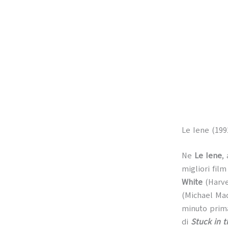
Le Iene (199
Ne
Le Iene
,
migliori fil
White
(Harve
(Michael Mad
minuto prima
di
Stuck in 