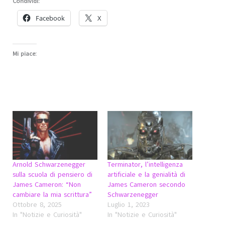
Condividi:
Facebook
X
Mi piace:
Arnold Schwarzenegger
Terminator, l’intelligenza
sulla scuola di pensiero di
artificiale e la genialità di
James Cameron: “Non
James Cameron secondo
cambiare la mia scrittura”
Schwarzenegger
Ottobre 8, 2025
Luglio 1, 2023
In "Notizie e Curiosità"
In "Notizie e Curiosità"