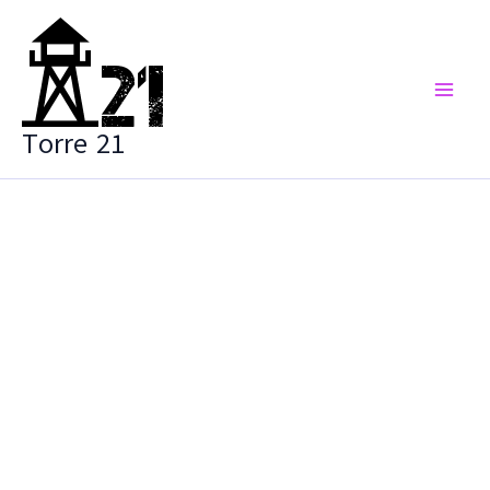
Vai
al
contenuto
Torre 21