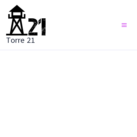
Vai
al
contenuto
Torre 21