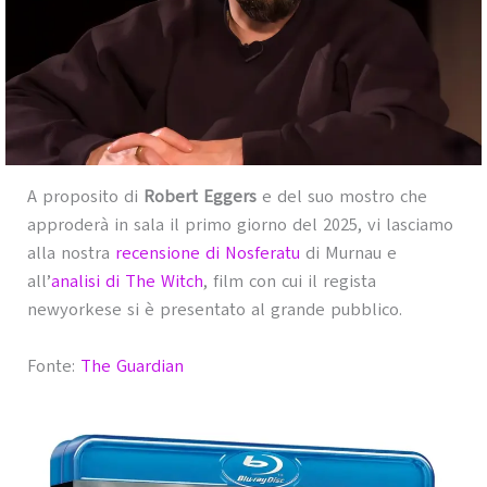
A proposito di
Robert Eggers
e del suo mostro che
approderà in sala il primo giorno del 2025, vi lasciamo
alla nostra
recensione di Nosferatu
di Murnau e
all’
analisi di The Witch
, film con cui il regista
newyorkese si è presentato al grande pubblico.
Fonte:
The Guardian