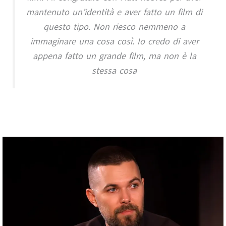
mantenuto un’identità e aver fatto un film di
questo tipo. Non riesco nemmeno a
immaginare una cosa così. Io credo di aver
appena fatto un grande film, ma non è la
stessa cosa