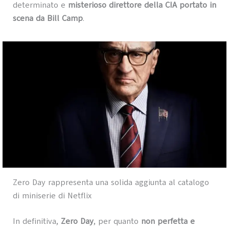
determinato e
misterioso direttore della CIA portato in
scena da Bill Camp
.
Zero Day rappresenta una solida aggiunta al catalogo
di miniserie di Netflix
In definitiva,
Zero Day
, per quanto
non perfetta e