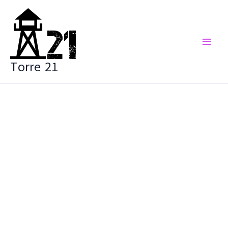
Vai
al
contenuto
Torre 21