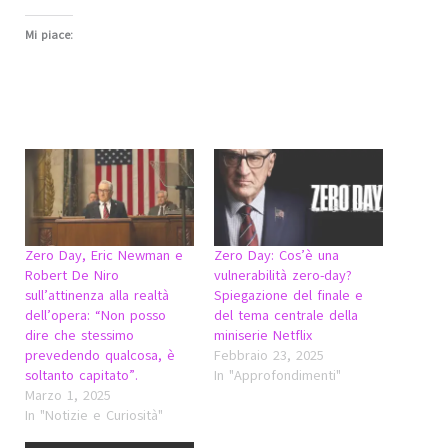
Mi piace:
Zero Day, Eric Newman e
Zero Day: Cos’è una
Robert De Niro
vulnerabilità zero-day?
sull’attinenza alla realtà
Spiegazione del finale e
dell’opera: “Non posso
del tema centrale della
dire che stessimo
miniserie Netflix
prevedendo qualcosa, è
Febbraio 23, 2025
soltanto capitato”.
In "Approfondimenti"
Marzo 1, 2025
In "Notizie e Curiosità"