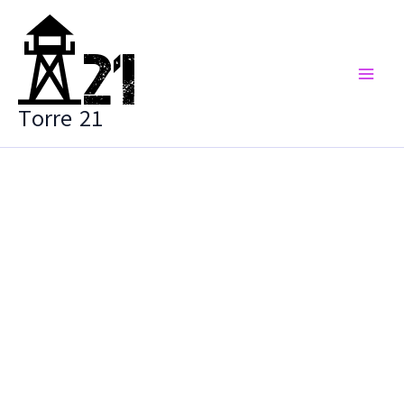
Vai
al
contenuto
Torre 21