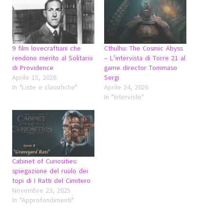
9 film lovecraftiani che
Cthulhu: The Cosmic Abyss
rendono merito al Solitario
– L’intervista di Torre 21 al
di Providence
game director Tommaso
Aprile 15, 2026
Sergi
In "Liste e classifiche"
Aprile 24, 2026
In "Interviste"
Cabinet of Curiosities:
spiegazione del ruolo dei
topi di I Ratti del Cimitero
Novembre 23, 2025
In "Approfondimenti"