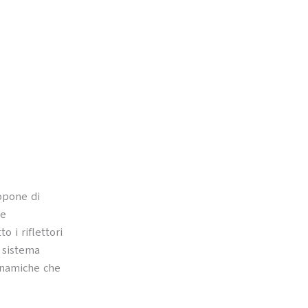
opone di
le
o i riflettori
l sistema
dinamiche che