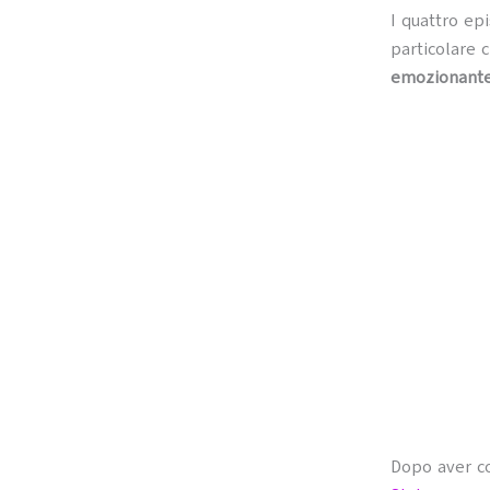
I quattro ep
particolare 
emozionante
Dopo aver co