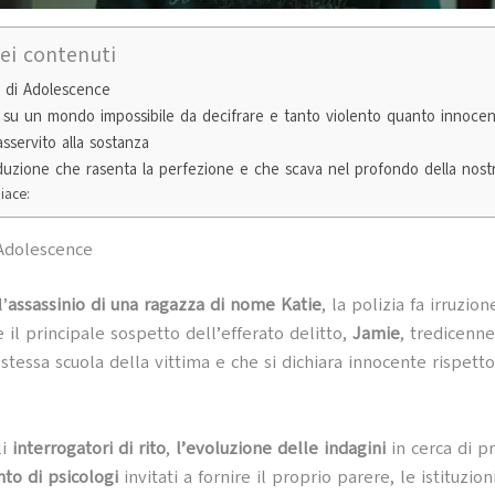
dei contenuti
 di Adolescence
 su un mondo impossibile da decifrare e tanto violento quanto innoce
asservito alla sostanza
uzione che rasenta la perfezione e che scava nel profondo della nostr
iace:
 Adolescence
l’
assassinio di una ragazza di nome Katie
, la polizia fa irruzio
 il principale sospetto dell’efferato delitto,
Jamie
, tredicenn
stessa scuola della vittima e che si dichiara innocente rispetto
li
interrogatori di rito
,
l’evoluzione delle indagini
in cerca di p
to di psicologi
invitati a fornire il proprio parere, le istituzio