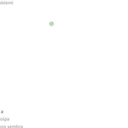
roblemi
 a
colpa
loro sembra