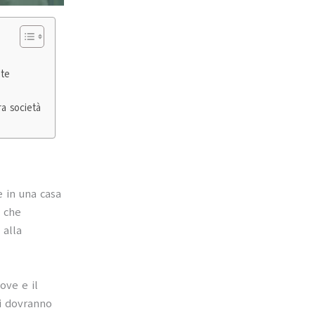
nte
a società
ne in una casa
e che
 alla
rove e il
ni dovranno