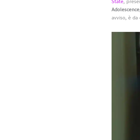
State
, prese
Adolescence
avviso, è da