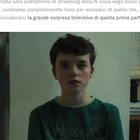
ntata sulla piattaforma di streaming dalla N rossa negli stessi 
, cambiamo completamente tono per occuparci di quella che, 
 considerarsi
la grande sorpresa televisiva di questa prima part