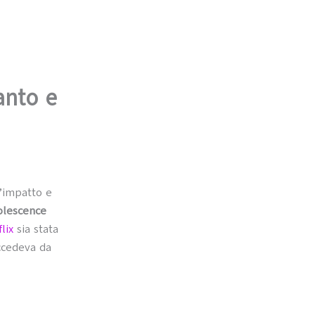
anto e
’impatto e
olescence
lix
sia stata
ccedeva da