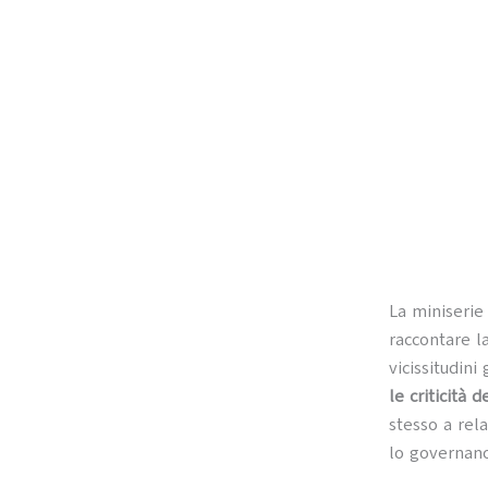
La miniserie
raccontare la
vicissitudini
le criticità 
stesso a rel
lo governano