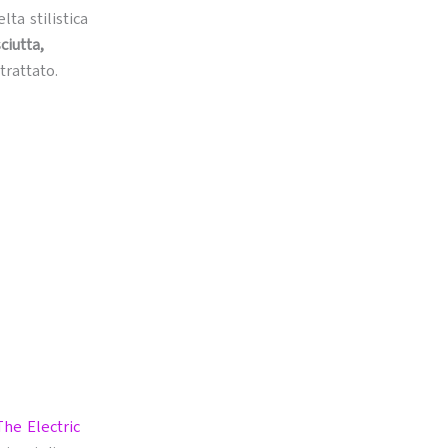
elta stilistica
ciutta,
rattato.
he Electric