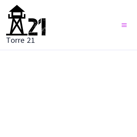
Vai
al
contenuto
Torre 21