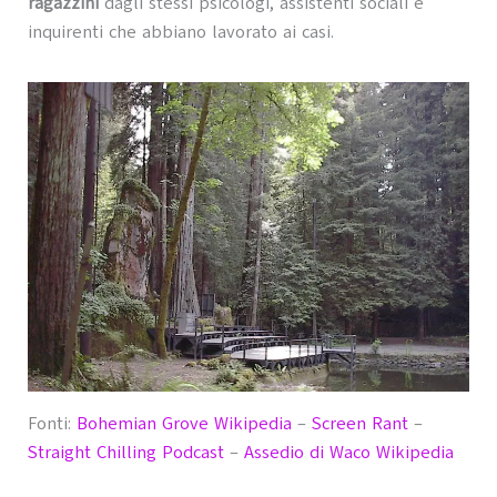
ragazzini
dagli stessi psicologi, assistenti sociali e
inquirenti che abbiano lavorato ai casi.
Fonti:
Bohemian Grove Wikipedia
–
Screen Rant
–
Straight Chilling Podcast
–
Assedio di Waco Wikipedia