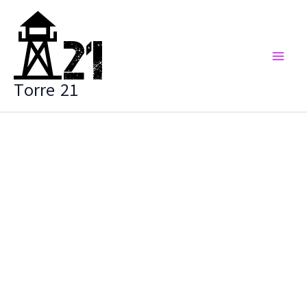
Vai
al
contenuto
Torre 21