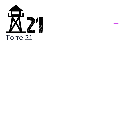
Vai
al
contenuto
Torre 21