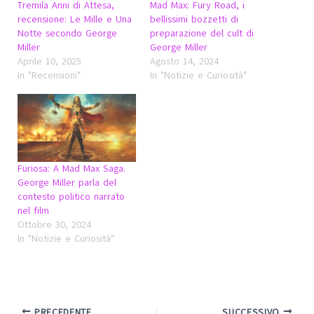
Tremila Anni di Attesa,
Mad Max: Fury Road, i
recensione: Le Mille e Una
bellissimi bozzetti di
Notte secondo George
preparazione del cult di
Miller
George Miller
Aprile 10, 2025
Agosto 14, 2024
In "Recensioni"
In "Notizie e Curiosità"
Furiosa: A Mad Max Saga.
George Miller parla del
contesto politico narrato
nel film
Ottobre 30, 2024
In "Notizie e Curiosità"
PRECEDENTE
SUCCESSIVO