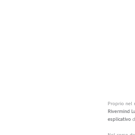
Proprio nel 
Rivermind Lu
esplicativo
d
Nel corso de