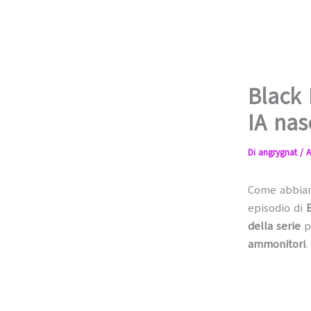
Black 
IA na
Di
angrygnat
/
A
Come abbiam
episodio di
della serie
p
ammonitori
.