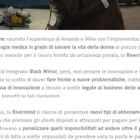
ne
racconta l’esperienza di Amanda e Mike con l’implementaz
ogia medica in grado di salvare la vita della donna
al prezzo d
mensile per il lavoro fornito da un’azienda privata, la
River
già insegnato
Black Mirror
, però, non sempre le innovazioni e l
za lo scotto di dover
fare fronte a nuove problematiche
, inatt
ssa di innovazione
o dovute a scelte
legate al business delle 
brevetti su tali rivoluzioni.
so, la
Rivermind
si riserva di presentare
nuovi tipi di abbona
 che premiare gli utenti disposti e attrezzati per pagare per i
ritrovano a
penalizzare quelli impossibilitati ad andare oltre il
i di fatto a scelte impossibili da prendere vista la posta in pa