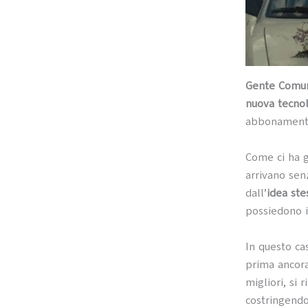
Gente Comu
nuova tecnol
abbonamento 
Come ci ha 
arrivano sen
dall’
idea ste
possiedono i 
In questo ca
prima ancora
migliori, si 
costringendol