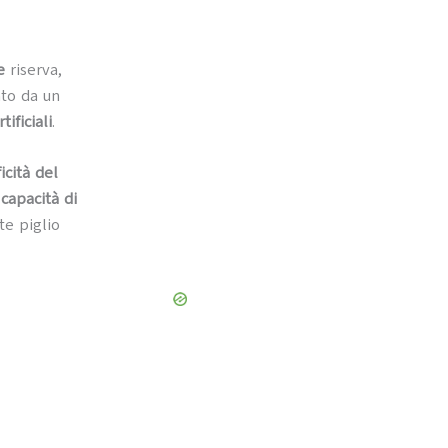
ke
riserva,
ato da un
ificiali
.
icità del
a
capacità di
te piglio