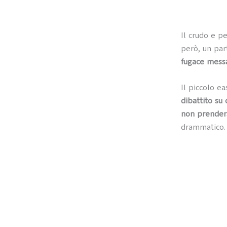
Il crudo e p
però, un par
fugace messag
Il piccolo e
dibattito su
non prenders
drammatico.