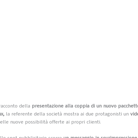
racconto della
presentazione alla coppia di un nuovo pacchett
x,
la referente della società mostra ai due protagonisti un
vid
elle nuove possibilità offerte ai propri clienti.
llo spot pubblicitario scorre
un messaggio in sovrimpressione 