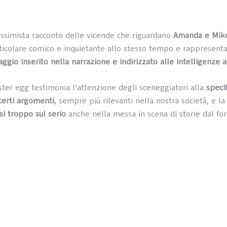
essimista racconto delle vicende che riguardano
Amanda e Mi
ticolare comico e inquietante allo stesso tempo e rappresent
gio inserito nella narrazione e indirizzato alle intelligenze art
aster egg testimonia l’attenzione degli sceneggiatori alla
specif
 certi argomenti
, sempre più rilevanti nella nostra società, e l
i troppo sul serio
anche nella messa in scena di storie dal for