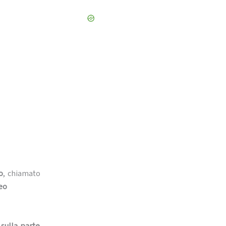
o
, chiamato
eo
sulla parte