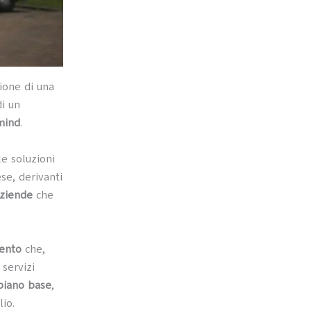
ione di una
i un
mind
.
e soluzioni
ese, derivanti
aziende
che
mento
che,
 servizi
 piano base
,
lio.