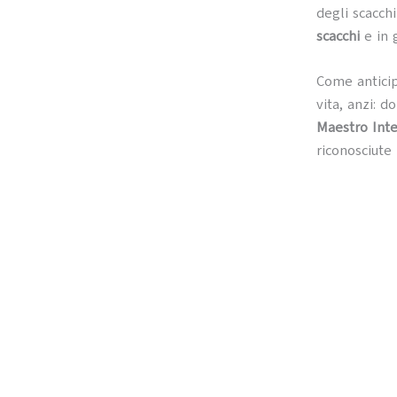
degli scacch
scacchi
e in g
Come antici
vita, anzi: d
Maestro Inte
riconosciute