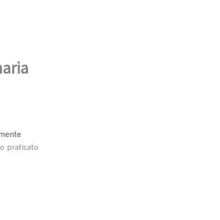
naria
amente
o praticato