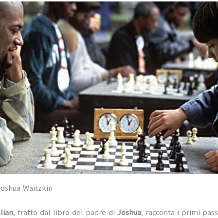
 Joshua Waitzkin
llian
, tratto dal libro del padre di
Joshua
, racconta i primi pa