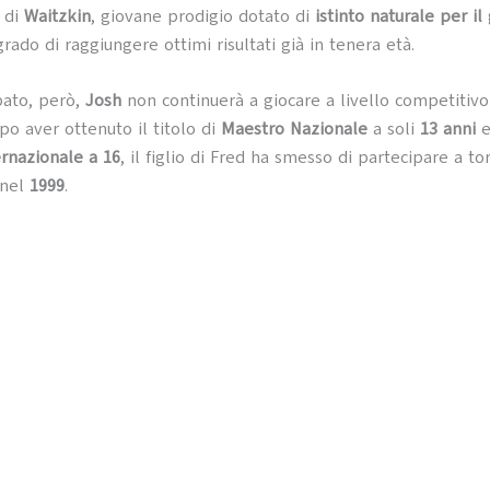
i di
Waitzkin
, giovane prodigio dotato di
istinto naturale per il
rado di raggiungere ottimi risultati già in tenera età.
pato, però,
Josh
non continuerà a giocare a livello competitivo 
opo aver ottenuto il titolo di
Maestro Nazionale
a soli
13 anni
e
rnazionale a 16
, il figlio di Fred ha smesso di partecipare a to
 nel
1999
.