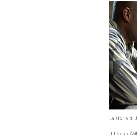
La storia di
Il film di
Zai