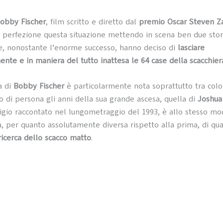
Bobby Fischer
, film scritto e diretto dal
premio Oscar Steven Za
a perfezione questa situazione mettendo in scena ben due stor
he, nonostante l’enorme successo, hanno deciso di
lasciare
nte e in maniera del tutto inattesa le 64 case della scacchier
a di
Bobby Fischer
è particolarmente nota soprattutto tra color
o di persona gli anni della sua grande ascesa, quella di
Joshua
igio raccontato nel lungometraggio del 1993, è allo stesso m
 per quanto assolutamente diversa rispetto alla prima, di qua
ricerca dello scacco matto
.