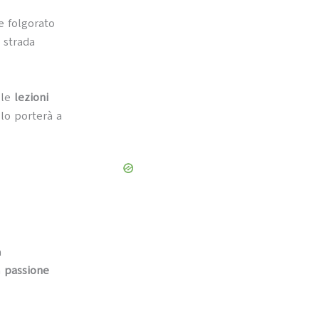
e folgorato
 strada
lle
lezioni
 lo porterà a
a
a
passione