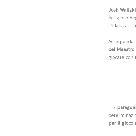
Josh Waitzk
dal gioco de
sfidarsi al 
Accorgendosi
del Maestro 
giocare con t
Tra
paragoni
determinazio
per il gioco
m