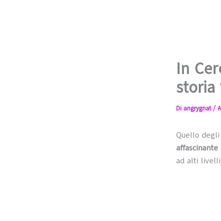
In Cer
storia
Di
angrygnat
/
A
Quello degl
affascinante
ad alti livel