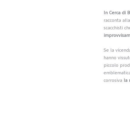
In Cerca di 
racconta all
scacchisti c
improvvisame
Se la vicend
hanno vissut
piccolo prod
emblematica,
corrosiva
la 