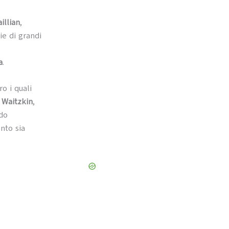
illian
,
ie di grandi
a
.
o i quali
 Waitzkin
,
odo
nto sia