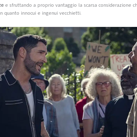
ze
e sfruttando a proprio vantaggio la scarsa considerazione ch
in quanto innocui e ingenui vecchietti.