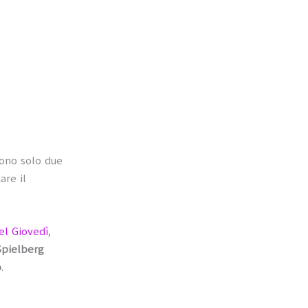
ono solo due
are il
del Giovedì
,
Spielberg
o
.