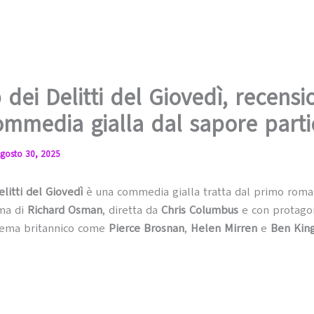
b dei Delitti del Giovedì, recensi
mmedia gialla dal sapore parti
gosto 30, 2025
elitti del Giovedì
è una commedia gialla tratta dal primo roma
ma di
Richard Osman
, diretta da
Chris Columbus
e con protagon
nema britannico come
Pierce Brosnan
,
Helen Mirren
e
Ben Kin