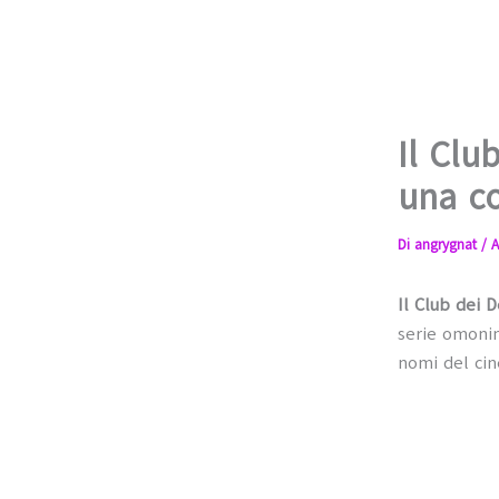
Il Clu
una co
Di
angrygnat
/
A
Il Club dei D
serie omoni
nomi del ci