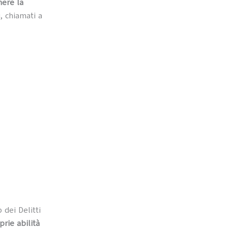
nere la
, chiamati a
 dei Delitti
rie abilità