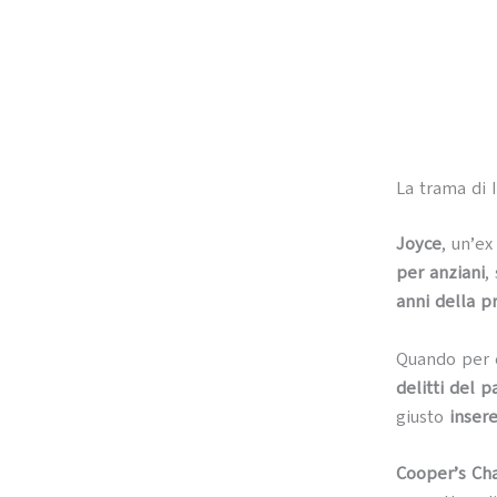
La trama di I
Joyce
, un’ex
per anziani
,
anni della p
Quando per 
delitti del p
giusto
inser
Cooper’s Ch