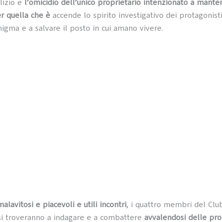
lizio e
l’omicidio dell’unico proprietario intenzionato a mante
r quella che è
accende lo spirito investigativo dei protagonisti
nigma e a salvare il posto in cui amano vivere.
malavitosi e piacevoli e utili incontri
, i quattro membri del Club
si troveranno a indagare e a combattere
avvalendosi delle prop