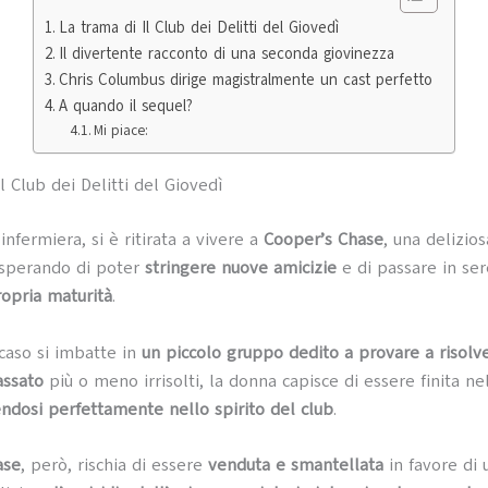
La trama di Il Club dei Delitti del Giovedì
Il divertente racconto di una seconda giovinezza
Chris Columbus dirige magistralmente un cast perfetto
A quando il sequel?
Mi piace:
l Club dei Delitti del Giovedì
 infermiera, si è ritirata a vivere a
Cooper’s Chase
, una delizio
 sperando di poter
stringere nuove amicizie
e di passare in se
ropria maturità
.
caso si imbatte in
un piccolo gruppo dedito a provare a risolv
assato
più o meno irrisolti, la donna capisce di essere finita ne
endosi perfettamente nello spirito del club
.
ase
, però, rischia di essere
venduta e smantellata
in favore di