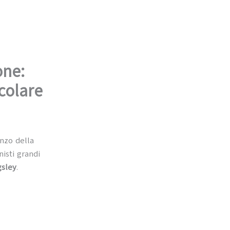
one:
colare
nzo della
isti grandi
gsley
.