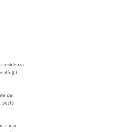
sa
residenza
renità
gli
ere dei
l posto
 un nuovo