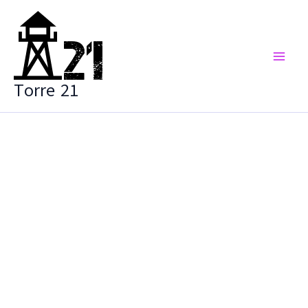
Vai
al
contenuto
Torre 21