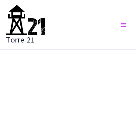
Vai
al
contenuto
Torre 21