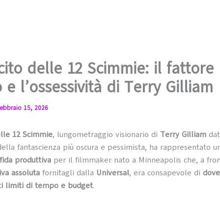
cito delle 12 Scimmie: il fattore
o e l’ossessività di Terry Gilliam
ebbraio 15, 2026
elle 12 Scimmie
, lungometraggio visionario di
Terry Gilliam
dat
 della fantascienza più oscura e pessimista, ha rappresentato u
fida produttiva
per il filmmaker nato a Minneapolis che, a fro
iva assoluta
fornitagli dalla
Universal
, era consapevole di
dove
ti limiti di tempo e budget
.