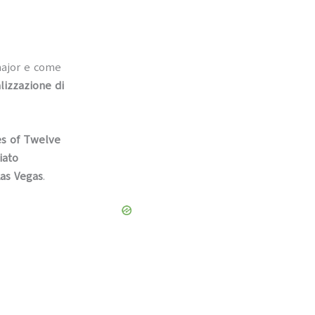
 major e come
lizzazione di
es of Twelve
iato
Las Vegas
.