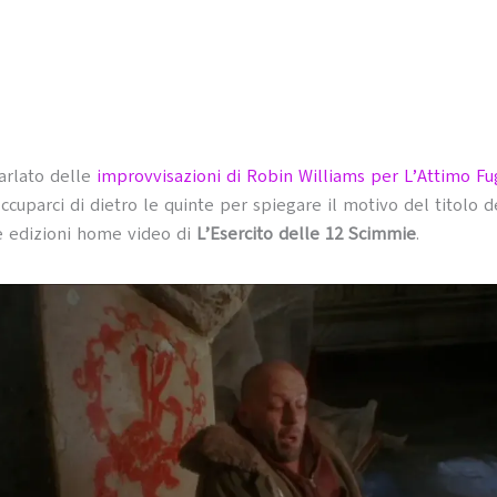
arlato delle
improvvisazioni di Robin Williams per L’Attimo F
ccuparci di dietro le quinte per spiegare il motivo del titolo 
e edizioni home video di
L’Esercito delle 12 Scimmie
.