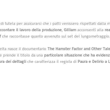
i tutela per assicurarsi che i patti venissero rispettati dalla
ccontare il lavoro della produzione
,
Gilliam
acconsentì alla
rea
f
che raccontasse quanto avvenuto sul set del lungometraggio.
elta nasce il documentario
The Hamster Factor and Other Tal
he prende il titolo da una
particolare situazione che ha evidenz
ura dei dettagli
che caratterizza il regista di
Paura e Delirio a 