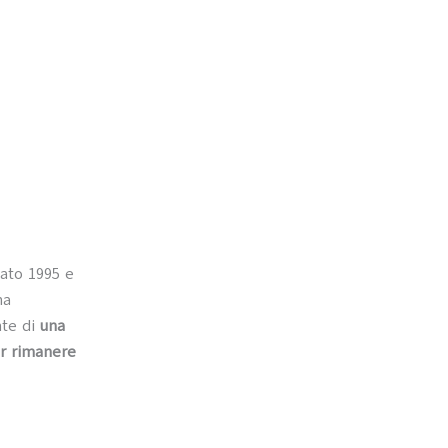
ato 1995 e
na
nte di
una
r rimanere