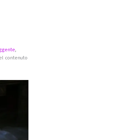
uggente
,
del contenuto