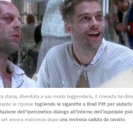
ta storia, diventata a suo modo leggendaria, il cineasta ha dim
rante le riprese
togliendo le sigarette a Brad Pitt per aiutarlo
tazione dell’ipercinetico dialogo all’interno dell’ospedale psic
l set ancora malconcio dopo
una rovinosa caduta da cavallo
.