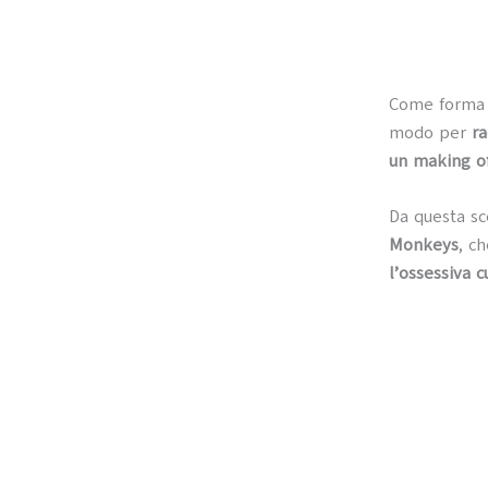
Come forma d
modo per
ra
un making o
Da questa sc
Monkeys
, c
l’ossessiva c