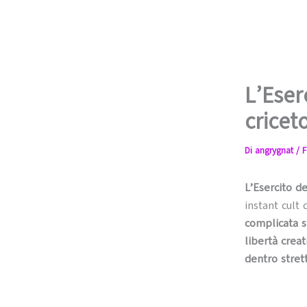
L’Eser
cricet
Di
angrygnat
/
F
L’Esercito d
instant cult
complicata s
libertà creat
dentro stret