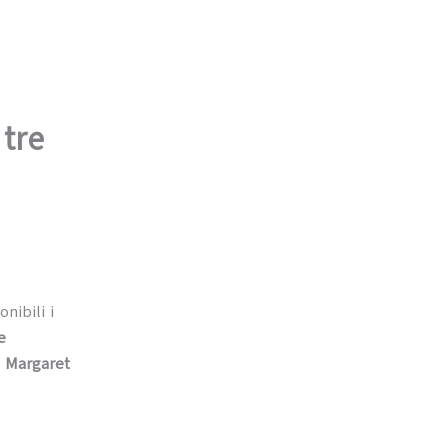
 tre
onibili i
e
i
Margaret