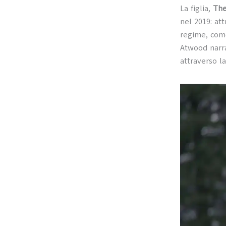
La figlia,
The
nel 2019: at
regime, come
Atwood narra
attraverso l