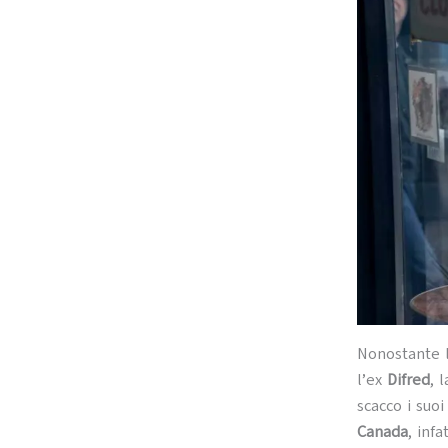
Nonostante l
l’ex
Difred
, 
scacco i suoi
Canada
, inf