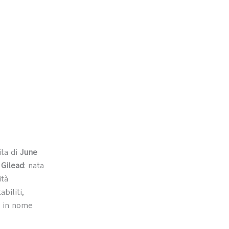
ita di
June
i
Gilead
: nata
ità
biliti,
a, in nome