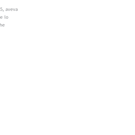
25, aveva
e lo
che