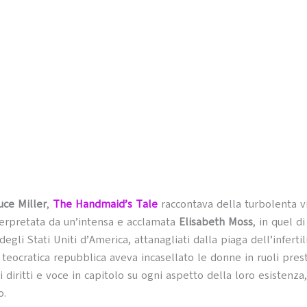
uce Miller
,
The Handmaid’s Tale
raccontava della turbolenta v
terpretata da un’intensa e acclamata
Elisabeth Moss
, in quel d
degli Stati Uniti d’America, attanagliati dalla piaga dell’infertil
 teocratica repubblica aveva incasellato le donne in ruoli presta
i diritti e voce in capitolo su ogni aspetto della loro esistenz
o.