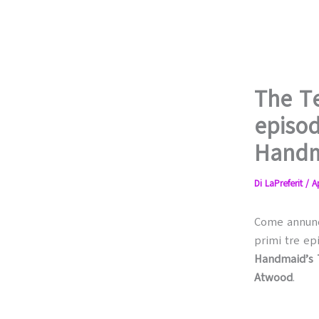
The Te
episod
Handm
Di
LaPreferit
/
A
Come annunci
primi tre ep
Handmaid’s 
Atwood
.