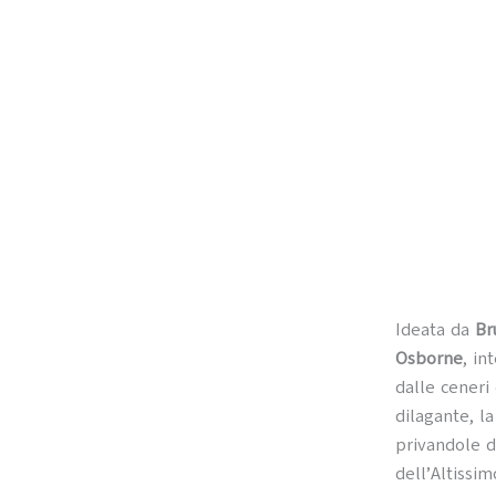
Ideata da
Br
Osborne
, in
dalle ceneri 
dilagante, la
privandole d
dell’Altissim