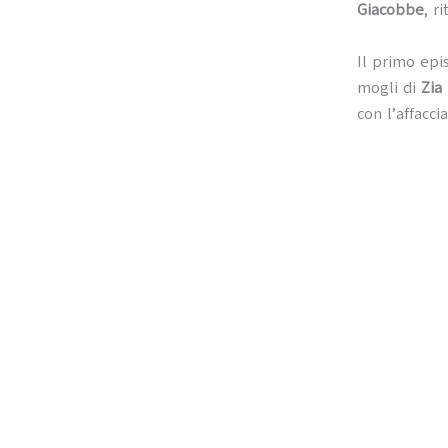
Giacobbe
, r
Il primo epi
mogli di
Zia
con l’affacci