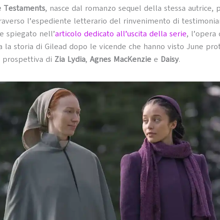
 Testaments
, nasce dal romanzo sequel della stessa autrice, 
traverso l’espediente letterario del rinvenimento di testimoni
 spiegato nell’
articolo dedicato all’uscita della serie
, l’opera 
 la storia di Gilead dopo le vicende che hanno visto June pro
a prospettiva di
Zia Lydia
,
Agnes MacKenzie
e
Daisy
.