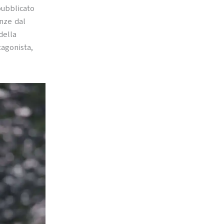
pubblicato
anze dal
della
tagonista,