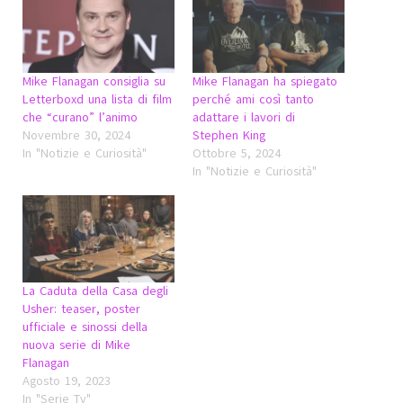
Mike Flanagan consiglia su
Mike Flanagan ha spiegato
Letterboxd una lista di film
perché ami così tanto
che “curano” l’animo
adattare i lavori di
Novembre 30, 2024
Stephen King
In "Notizie e Curiosità"
Ottobre 5, 2024
In "Notizie e Curiosità"
La Caduta della Casa degli
Usher: teaser, poster
ufficiale e sinossi della
nuova serie di Mike
Flanagan
Agosto 19, 2023
In "Serie Tv"