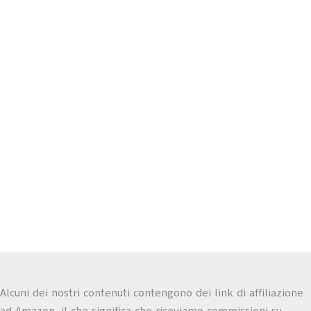
Alcuni dei nostri contenuti contengono dei link di affiliazione
ad Amazon, il che significa che riceviamo commissioni su