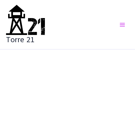
Vai
al
contenuto
Torre 21