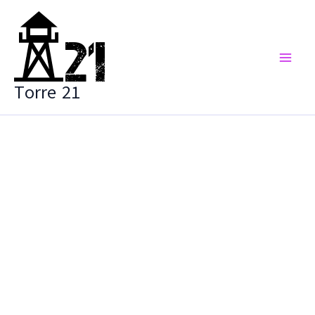
Vai
al
contenuto
Torre 21