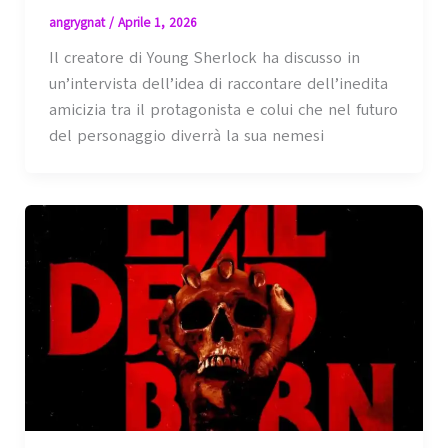
angrygnat
/
Aprile 1, 2026
Il creatore di Young Sherlock ha discusso in
un’intervista dell’idea di raccontare dell’inedita
amicizia tra il protagonista e colui che nel futuro
del personaggio diverrà la sua nemesi