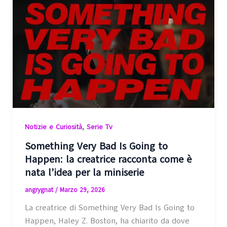
,
Notizie e Curiosità
Serie Tv
Something Very Bad Is Going to
Happen: la creatrice racconta come è
nata l’idea per la miniserie
angrygnat
/
Marzo 29, 2026
La creatrice di Something Very Bad Is Going to
Happen, Haley Z. Boston, ha chiarito da dove