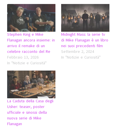
Stephen King e Mike
Midnight Mass: la serie tv
Flanagan ancora insieme: in
di Mike Flanagan è un libro
arrivo il remake di un
nei suoi precedenti film
celebre racconto del Re
Settembre 2, 2024
Febbraio 13, 2026
In "Notizie e Curiosità"
In "Notizie e Curiosità"
La Caduta della Casa degli
Usher: teaser, poster
ufficiale e sinossi della
nuova serie di Mike
Flanagan