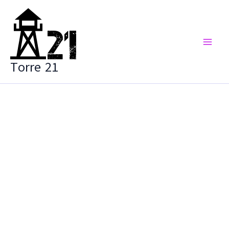
Vai
al
contenuto
Torre 21