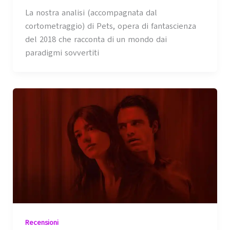
La nostra analisi (accompagnata dal
cortometraggio) di Pets, opera di fantascienza
del 2018 che racconta di un mondo dai
paradigmi sovvertiti
Recensioni