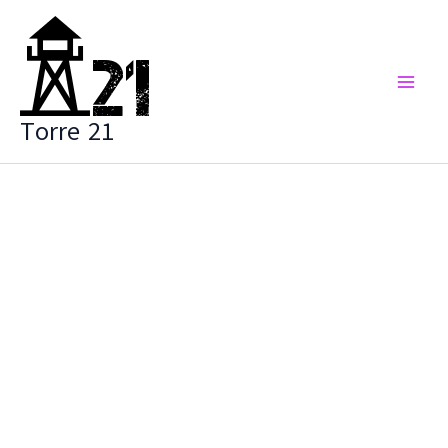
Vai
al
contenuto
Torre 21