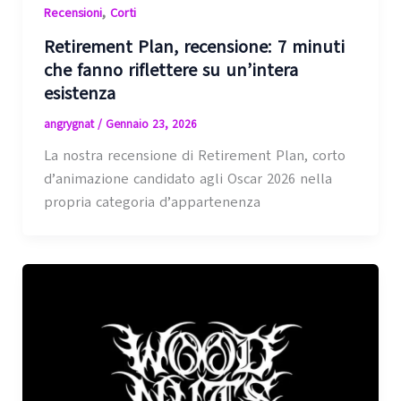
,
Recensioni
Corti
Retirement Plan, recensione: 7 minuti
che fanno riflettere su un’intera
esistenza
angrygnat
/
Gennaio 23, 2026
La nostra recensione di Retirement Plan, corto
d’animazione candidato agli Oscar 2026 nella
propria categoria d’appartenenza