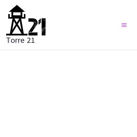
Vai
al
contenuto
Torre 21