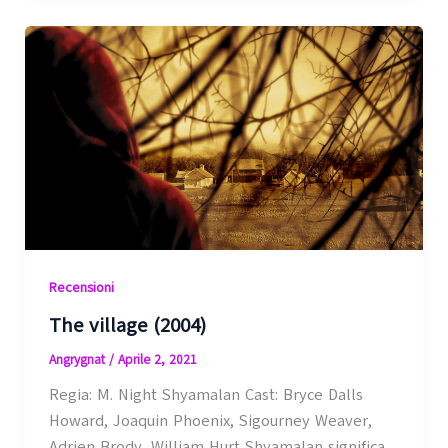
Recensioni
The village (2004)
Angrygnat
/
Aprile 2, 2021
Regia: M. Night Shyamalan Cast: Bryce Dalls
Howard, Joaquin Phoenix, Sigourney Weaver,
Adrien Brody, William Hurt Shyamalan significa