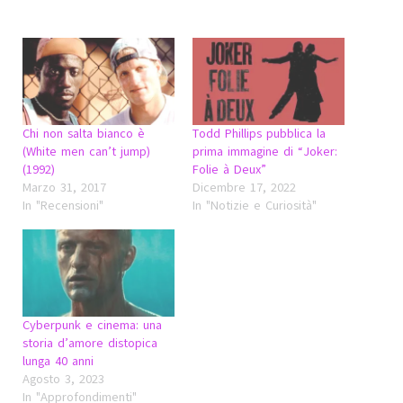
Chi non salta bianco è
Todd Phillips pubblica la
(White men can’t jump)
prima immagine di “Joker:
(1992)
Folie à Deux”
Marzo 31, 2017
Dicembre 17, 2022
In "Recensioni"
In "Notizie e Curiosità"
Cyberpunk e cinema: una
storia d’amore distopica
lunga 40 anni
Agosto 3, 2023
In "Approfondimenti"