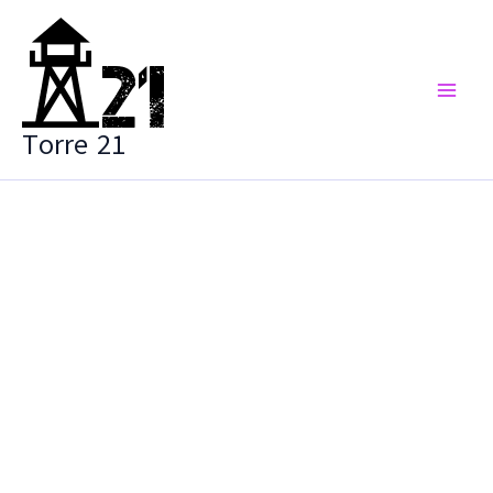
Vai
al
contenuto
Torre 21