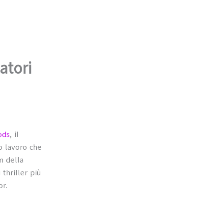
atori
ods
, il
o lavoro che
lm della
thriller più
or.