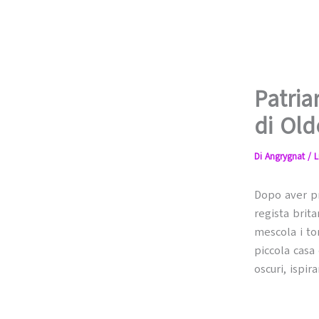
Patria
di Old
Di
Angrygnat
/
L
Dopo aver pr
regista brit
mescola i ton
piccola casa
oscuri, ispir