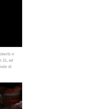
Roberts e
e 21, ad
nale di