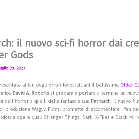
rch: il nuovo sci-fi horror dai cre
er Gods
uglio 29, 2023
esentato ai fan degli orrori lovecraftiani il bellissimo
Older G
annico
David A. Roberts
si prepara a portare a termine un nuov
i dell’horror a quelli della fantascienza:
Patriarch
, il nuovo fi
 di produzione Wagyu Films, promette di accontentare i fan dei 
andosi a opere quali Stranger Things, Dark, X-Files e Black Mirr