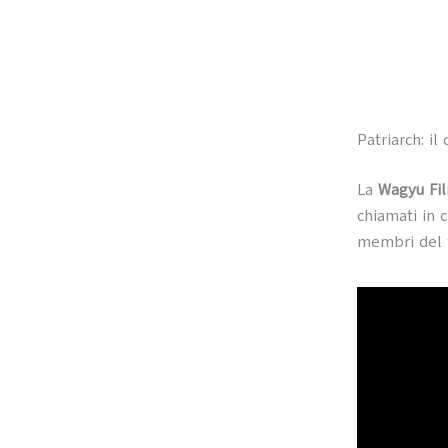
Patriarch: il
La
Wagyu Fi
chiamati in c
membri del t