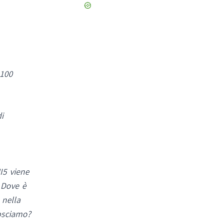
 100
i
I5 viene
? Dove è
 nella
nosciamo?