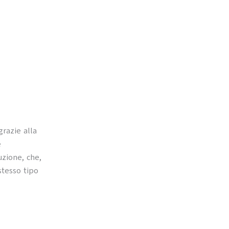
razie alla
e
uzione, che,
stesso tipo