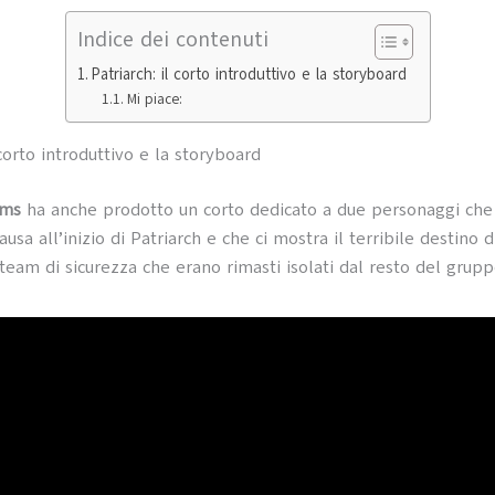
Indice dei contenuti
Patriarch: il corto introduttivo e la storyboard
Mi piace:
 corto introduttivo e la storyboard
lms
ha anche prodotto un corto dedicato a due personaggi che
ausa all’inizio di Patriarch e che ci mostra il terribile destino 
eam di sicurezza che erano rimasti isolati dal resto del grup