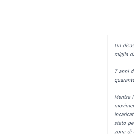
Un disas
miglia d
7 anni d
quarante
Mentre l
moviment
incarica
stato pe
zona di 