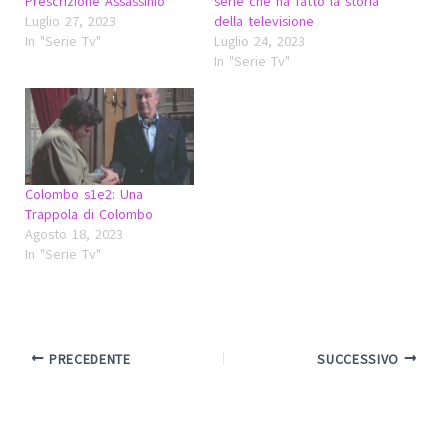
Prescrizione Assassinio
serie che ha fatto la storia
Luglio 27, 2023
della televisione
In "Serie Tv"
Luglio 24, 2023
In "Serie Tv"
Colombo s1e2: Una
Trappola di Colombo
Agosto 18, 2023
In "Serie Tv"
PRECEDENTE
SUCCESSIVO