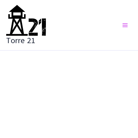
Vai
al
contenuto
Torre 21