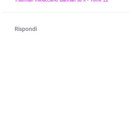
Thurman minacciano Batman su X - Torre 21
Rispondi