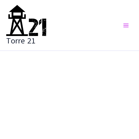
Vai
al
contenuto
Torre 21