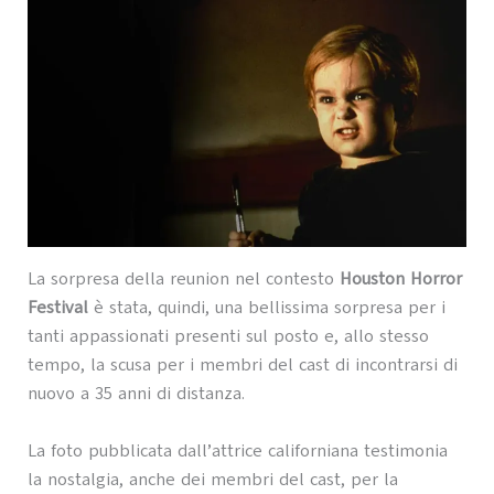
La sorpresa della reunion nel contesto
Houston Horror
Festival
è stata, quindi, una bellissima sorpresa per i
tanti appassionati presenti sul posto e, allo stesso
tempo, la scusa per i membri del cast di incontrarsi di
nuovo a 35 anni di distanza.
La foto pubblicata dall’attrice californiana testimonia
la nostalgia, anche dei membri del cast, per la