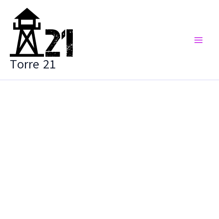
Vai
al
contenuto
Torre 21