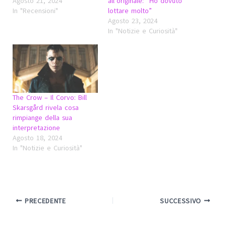
Agosto 21, 2024
all’originale: “Ho dovuto
In "Recensioni"
lottare molto”
Agosto 23, 2024
In "Notizie e Curiosità"
The Crow – Il Corvo: Bill
Skarsgård rivela cosa
rimpiange della sua
interpretazione
Agosto 18, 2024
In "Notizie e Curiosità"
PRECEDENTE
SUCCESSIVO