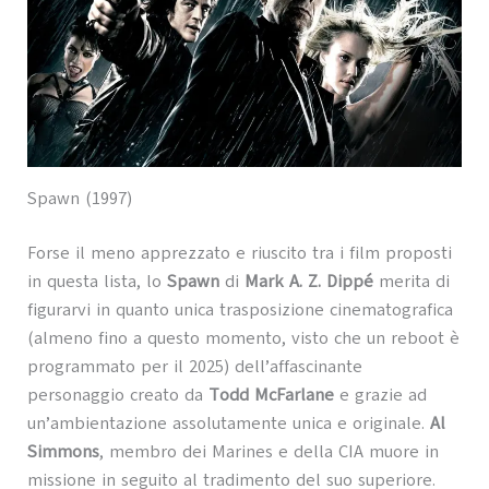
Spawn (1997)
Forse il meno apprezzato e riuscito tra i film proposti
in questa lista, lo
Spawn
di
Mark A. Z. Dippé
merita di
figurarvi in quanto unica trasposizione cinematografica
(almeno fino a questo momento, visto che un reboot è
programmato per il 2025) dell’affascinante
personaggio creato da
Todd McFarlane
e grazie ad
un’ambientazione assolutamente unica e originale.
Al
Simmons
, membro dei Marines e della CIA muore in
missione in seguito al tradimento del suo superiore.