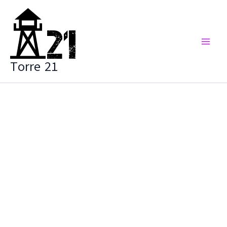
Vai
al
contenuto
Torre 21