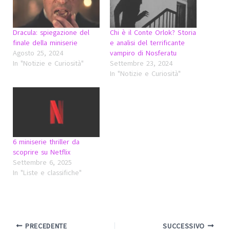
Dracula: spiegazione del
Chi è il Conte Orlok? Storia
finale della miniserie
e analisi del terrificante
Agosto 25, 2024
vampiro di Nosferatu
In "Notizie e Curiosità"
Settembre 23, 2024
In "Notizie e Curiosità"
6 miniserie thriller da
scoprire su Netflix
Settembre 6, 2025
In "Liste e classifiche"
PRECEDENTE
SUCCESSIVO