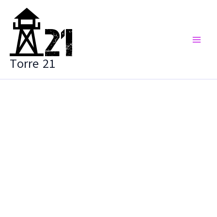
Vai
al
contenuto
Torre 21