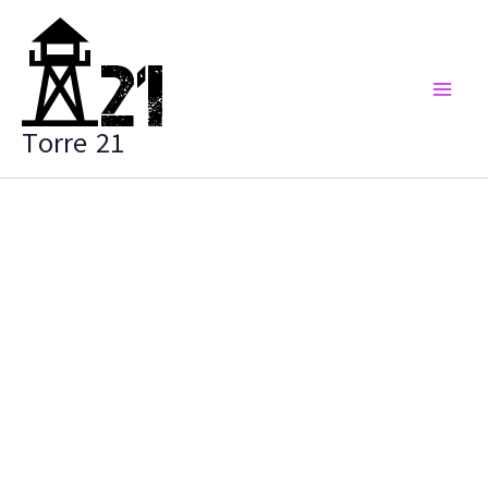
Vai
al
contenuto
Torre 21