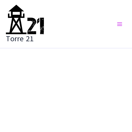
Vai
al
contenuto
Torre 21